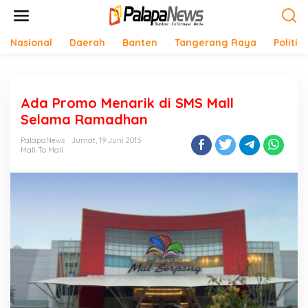
Lewati
ke
konten
Nasional
Daerah
Banten
Tangerang Raya
Politik
Ada Promo Menarik di SMS Mall
Selama Ramadhan
PalapaNews
Jumat, 19 Juni 2015
Mall To Mall