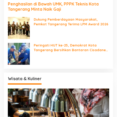
Penghasilan di Bawah UMK, PPPK Teknis Kota
Tangerang Minta Naik Gaji
Dukung Pemberdayaan Masyarakat,
Pemkot Tangerang Terima LPM Award 2026
Peringati HUT ke-25, Demokrat Kota
Tangerang Bersihkan Bantaran Cisadane
dan Tanam Pohon
Wisata & Kuliner