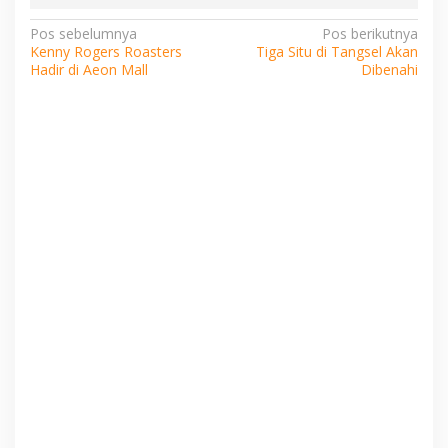
Navigasi
Pos sebelumnya
Pos berikutnya
Kenny Rogers Roasters
Tiga Situ di Tangsel Akan
pos
Hadir di Aeon Mall
Dibenahi