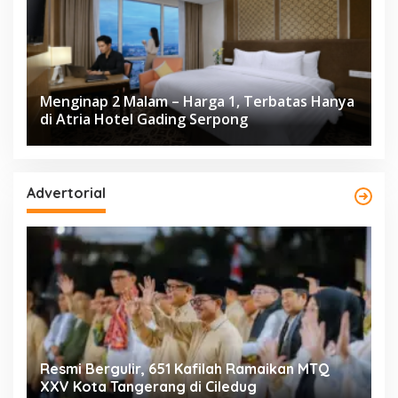
Menginap 2 Malam – Harga 1, Terbatas Hanya
di Atria Hotel Gading Serpong
Advertorial
ng
Resmi Bergulir, 651 Kafilah Ramaikan MTQ
D
XXV Kota Tangerang di Ciledug
2