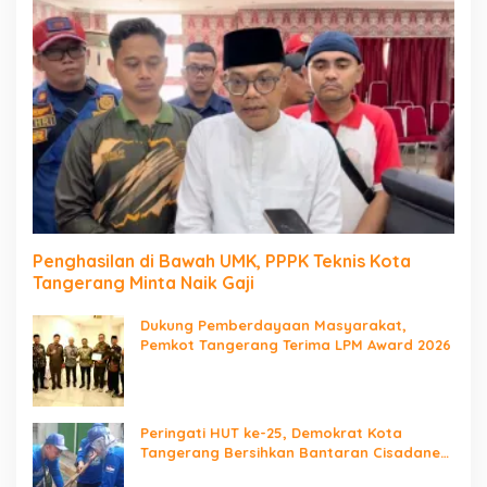
Penghasilan di Bawah UMK, PPPK Teknis Kota
Tangerang Minta Naik Gaji
Dukung Pemberdayaan Masyarakat,
Pemkot Tangerang Terima LPM Award 2026
Peringati HUT ke-25, Demokrat Kota
Tangerang Bersihkan Bantaran Cisadane
dan Tanam Pohon