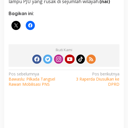
lampu PJU yang rusak di sejumlah wilayah.
(nai)
Bagikan ini:
Ikuti Kami
Navigasi
Pos sebelumnya
Pos berikutnya
Bawaslu: Pilkada Tangsel
3 Raperda Diusulkan ke
pos
Rawan Mobilisasi PNS
DPRD