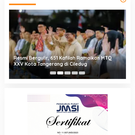
ng
Resmi Bergulir, 651 Kafilah Ramaikan MTQ
D
XXV Kota Tangerang di Ciledug
2
Mi