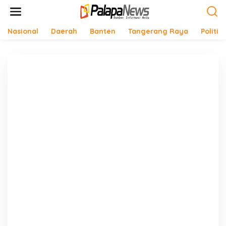
Lewati
ke
konten
Nasional
Daerah
Banten
Tangerang Raya
Politik