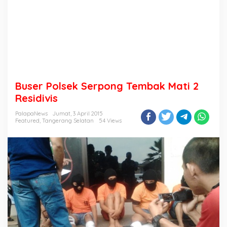
Buser Polsek Serpong Tembak Mati 2
Residivis
PalapaNews
Jumat, 3 April 2015
Featured
,
Tangerang Selatan
54 Views