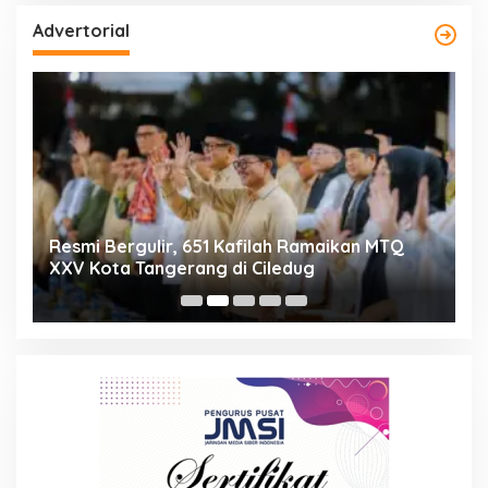
Advertorial
ng
Resmi Bergulir, 651 Kafilah Ramaikan MTQ
D
XXV Kota Tangerang di Ciledug
2
Mi