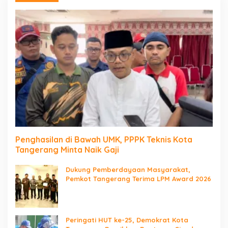
Penghasilan di Bawah UMK, PPPK Teknis Kota
Tangerang Minta Naik Gaji
Dukung Pemberdayaan Masyarakat,
Pemkot Tangerang Terima LPM Award 2026
Peringati HUT ke-25, Demokrat Kota