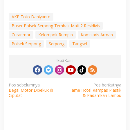
AKP Toto Daniyanto
Buser Polsek Serpong Tembak Mati 2 Residivis
Curanmor
Kelompok Rumpin
Komisaris Arman
Polsek Serpong
Serpong
Tangsel
Ikuti Kami
Navigasi
Pos sebelumnya
Pos berikutnya
Begal Motor Dibekuk di
Fame Hotel Rampas Plastik
pos
Ciputat
& Padamkan Lampu