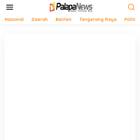
Lewati
ke
konten
Nasional
Daerah
Banten
Tangerang Raya
Politik