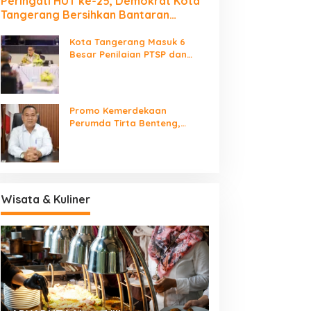
Peringati HUT ke-25, Demokrat Kota
Tangerang Bersihkan Bantaran
Cisadane dan Tanam Pohon
Kota Tangerang Masuk 6
Besar Penilaian PTSP dan
Percepatan Berusaha
Nasional
Promo Kemerdekaan
Perumda Tirta Benteng,
Biaya Sambungan Baru Air
Bersih Cuma Rp237 Ribu
Wisata & Kuliner