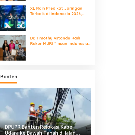
XL Raih Predikat Jaringan
Terbaik di Indonesia 2026,
Babak Baru Persaingan
Jaringan Nasional!
Dr. Timothy Astandu Raih
Rekor MURI “Insan Indonesia
yang Mengunjungi Negara
Berdaulat Terbanyak”
Banten
DPUPR Banten Relokasi Kabel
Udara ke Bawah Tanah di Jalan