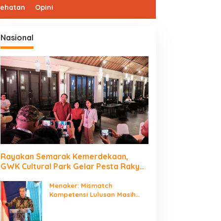
sehatan
Opini
Nasional
Rayakan Semarak Kemerdekaan,
GWK Cultural Park Gelar Pesta Rakyat
2026
Menaker: Mismatch
Kompetensi Lulusan Masih
Jadi Tantangan Dunia Kerja