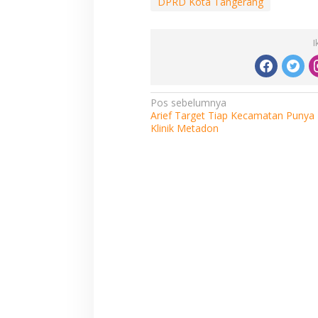
DPRD Kota Tangerang
I
Navigasi
Pos sebelumnya
Arief Target Tiap Kecamatan Punya
pos
Klinik Metadon