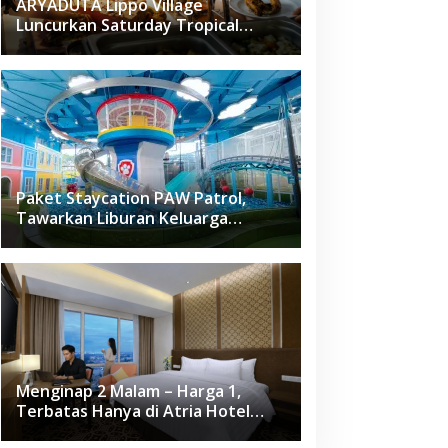
ARYADUTA Lippo Village
Luncurkan Saturday Tropical
Brunch
Paket Staycation PAW Patrol,
Tawarkan Liburan Keluarga
Menyenangkan Hanya di Herloom
Hotel BSD
Menginap 2 Malam – Harga 1,
Terbatas Hanya di Atria Hotel
Gading Serpong