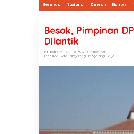
Beranda
Nasional
Daerah
Banten
Besok, Pimpinan D
Dilantik
PalapaNews
Selasa, 30 September 2014
Featured
,
Kota Tangerang
,
Tangerang Raya