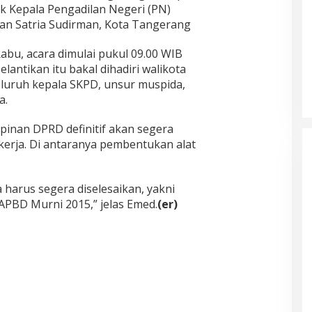
ik Kepala Pengadilan Negeri (PN)
an Satria Sudirman, Kota Tangerang
Rabu, acara dimulai pukul 09.00 WIB
elantikan itu bakal dihadiri walikota
eluruh kepala SKPD, unsur muspida,
a.
mpinan DPRD definitif akan segera
rja. Di antaranya pembentukan alat
harus segera diselesaikan, yakni
PBD Murni 2015,” jelas Emed.
(er)