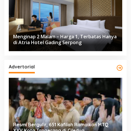
Menginap 2 Malam – Harga 1, Terbatas Hanya
di Atria Hotel Gading Serpong
Advertorial
ng
Resmi Bergulir, 651 Kafilah Ramaikan MTQ
D
XXV Kota Tangerang di Ciledug
2