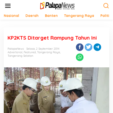
Lewati
ke
konten
Nasional
Daerah
Banten
Tangerang Raya
Politik
KP2KTS Ditarget Rampung Tahun Ini
PalapaNews
Selasa, 2 September 2014
Advertorial
,
Featured
,
Tangerang Raya
,
Tangerang Selatan