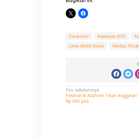
Bagikan ini:
Curanmor
Kawasan BSD
Ko
Lima Mobil Dicuri
Modus Pecah
I
Navigasi
Pos sebelumnya
Festival Al Adzhom Telan Anggaran
pos
Rp 600 juta