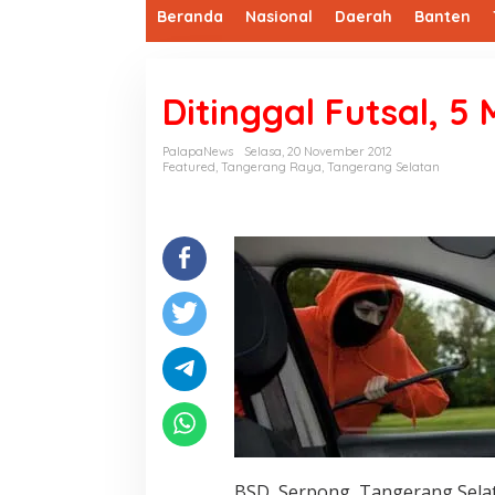
Beranda
Nasional
Daerah
Banten
Ditinggal Futsal, 5 
PalapaNews
Selasa, 20 November 2012
Featured
,
Tangerang Raya
,
Tangerang Selatan
BSD, Serpong, Tangerang Selata