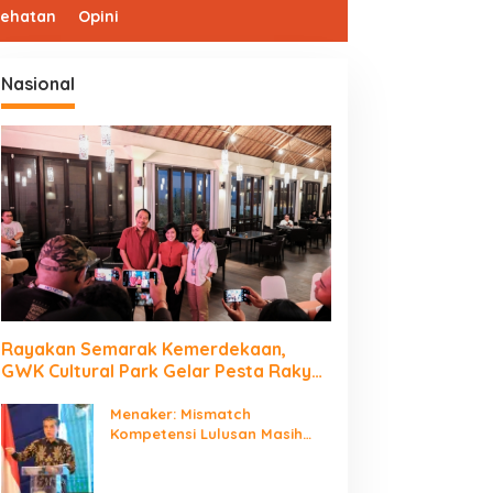
sehatan
Opini
Nasional
Rayakan Semarak Kemerdekaan,
GWK Cultural Park Gelar Pesta Rakyat
2026
Menaker: Mismatch
Kompetensi Lulusan Masih
Jadi Tantangan Dunia Kerja