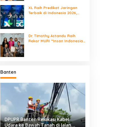
XL Raih Predikat Jaringan
Terbaik di Indonesia 2026,
Babak Baru Persaingan
Jaringan Nasional!
Dr. Timothy Astandu Raih
Rekor MURI “Insan Indonesia
yang Mengunjungi Negara
Berdaulat Terbanyak”
Banten
DPUPR Banten Relokasi Kabel
Udara ke Bawah Tanah di Jalan