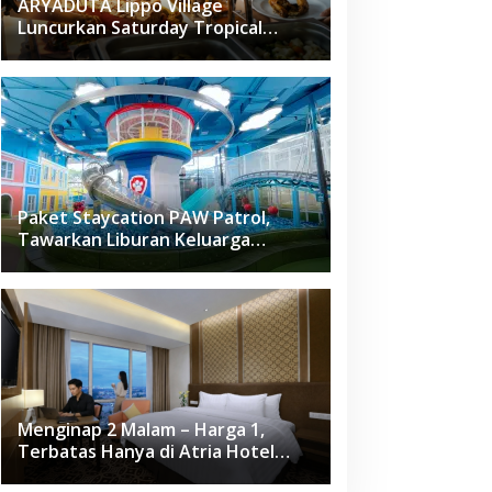
ARYADUTA Lippo Village
Luncurkan Saturday Tropical
Brunch
Paket Staycation PAW Patrol,
Tawarkan Liburan Keluarga
Menyenangkan Hanya di Herloom
Hotel BSD
Menginap 2 Malam – Harga 1,
Terbatas Hanya di Atria Hotel
Gading Serpong