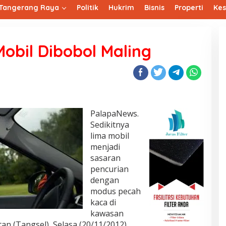
Tangerang Raya
Politik
Hukrim
Bisnis
Properti
Ke
Mobil Dibobol Maling
PalapaNews.
Sedikitnya
lima mobil
menjadi
sasaran
pencurian
dengan
modus pecah
kaca di
kawasan
n (Tangsel), Selasa (20/11/2012).