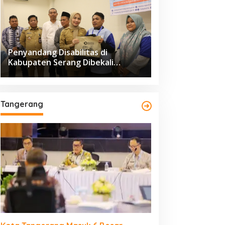
Penyandang Disabilitas di
Kabupaten Serang Dibekali
Pelatihan Pengolahan Hasil
Perikanan
Tangerang