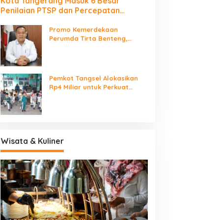
Kota Tangerang Masuk 6 Besar
Penilaian PTSP dan Percepatan
Berusaha Nasional
Promo Kemerdekaan
Perumda Tirta Benteng,
Biaya Sambungan Baru Air
Bersih Cuma Rp237 Ribu
Pemkot Tangsel Alokasikan
Rp4 Miliar untuk Perkuat
Sarana 115 PAUD
Wisata & Kuliner