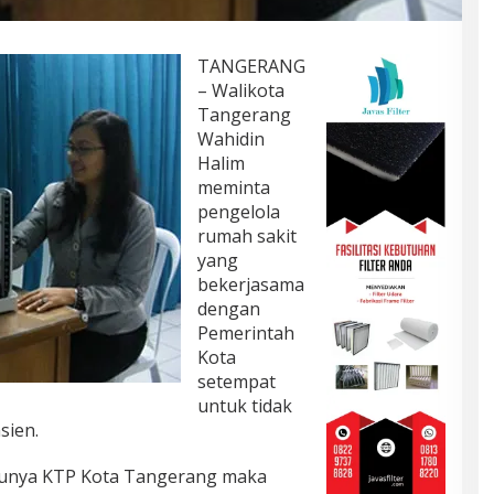
TANGERANG
– Walikota
Tangerang
Wahidin
Halim
meminta
pengelola
rumah sakit
yang
bekerjasama
dengan
Pemerintah
Kota
setempat
untuk tidak
sien.
l punya KTP Kota Tangerang maka