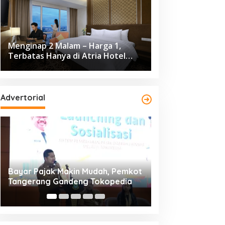
Menginap 2 Malam – Harga 1,
Terbatas Hanya di Atria Hotel
Gading Serpong
Advertorial
Resmi Bergulir, 651 Kafilah
Dikunjungi 139.68
Ramaikan MTQ XXV Kota
Cisadane 2026 C
Tangerang di Ciledug
Ekonomi Rp10,63 