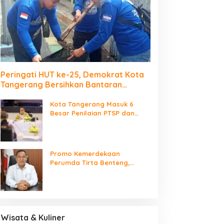
Peringati HUT ke-25, Demokrat Kota
Tangerang Bersihkan Bantaran
Cisadane dan Tanam Pohon
Kota Tangerang Masuk 6
Besar Penilaian PTSP dan
Percepatan Berusaha
Nasional
Promo Kemerdekaan
Perumda Tirta Benteng,
Biaya Sambungan Baru Air
Bersih Cuma Rp237 Ribu
Wisata & Kuliner