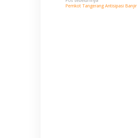
Navigasi
Pos sebelumnya
Pemkot Tangerang Antisipasi Banjir
pos