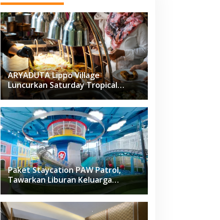
ARYADUTA Lippo Village
Luncurkan Saturday Tropical
Brunch
Paket Staycation PAW Patrol,
Tawarkan Liburan Keluarga
Menyenangkan Hanya di Herloom
Hotel BSD