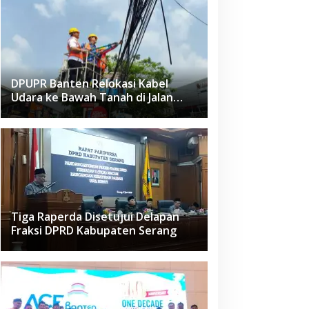
DPUPR Banten Relokasi Kabel
Udara ke Bawah Tanah di Jalan
Raden Fatah Ciledug
Tiga Raperda Disetujui Delapan
Fraksi DPRD Kabupaten Serang