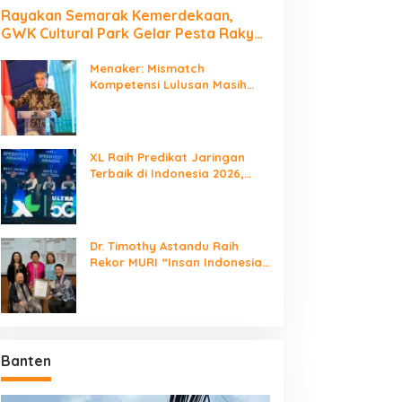
Rayakan Semarak Kemerdekaan,
GWK Cultural Park Gelar Pesta Rakyat
2026
Menaker: Mismatch
Kompetensi Lulusan Masih
Jadi Tantangan Dunia Kerja
XL Raih Predikat Jaringan
Terbaik di Indonesia 2026,
Babak Baru Persaingan
Jaringan Nasional!
Dr. Timothy Astandu Raih
Rekor MURI “Insan Indonesia
yang Mengunjungi Negara
Berdaulat Terbanyak”
Banten