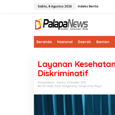
Lewati
ke
Sabtu, 8 Agustus 2026
Indeks Berita
konten
Beranda
Nasional
Daerah
Banten
Layanan Kesehata
Diskriminatif
PalapaNews
Kamis, 4 Oktober 2012
Berita Slide
,
Kota Tangerang
,
Tangerang Raya