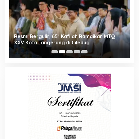
ng
Resmi Bergulir, 651 Kafilah Ramaikan MTQ
D
XXV Kota Tangerang di Ciledug
2
Mi