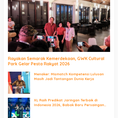
Rayakan Semarak Kemerdekaan, GWK Cultural
Park Gelar Pesta Rakyat 2026
Menaker: Mismatch Kompetensi Lulusan
Masih Jadi Tantangan Dunia Kerja
XL Raih Predikat Jaringan Terbaik di
Indonesia 2026, Babak Baru Persaingan
Jaringan Nasional!