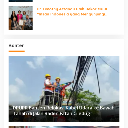
Dr. Timothy Astandu Raih Rekor MURI
“Insan Indonesia yang Mengunjungi
Negara Berdaulat Terbanyak”
Banten
DPUPR Banten Relokasi Kabel Udara ke Bawah
Tanah di Jalan Raden Fatah Ciledug