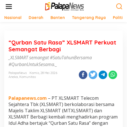
Lewati
ke
konten
Nasional
Daerah
Banten
Tangerang Raya
Politik
“Qurban Satu Rasa” XLSMART Perkuat
Semangat Berbagi
_XLSMART semangat #SatuTahunBersama
#QurbanUntukSesama._
PalapaNews
Kamis, 28 Mei 2026
Aneka
,
Komunitas
Palapanews.com
– PT XLSMART Telecom
Sejahtera Tbk (XLSMART) berkolaborasi bersama
Majelis Taklim XLSMART (MTXLSMART) dan
XLSMART Berbagi kembali menghadirkan program
Idul Adha bertajuk “Qurban Satu Rasa” dengan