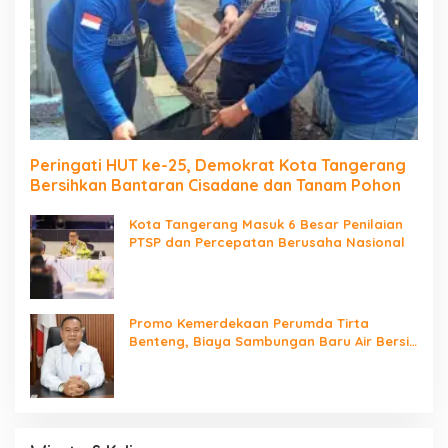
Peringati HUT ke-25, Demokrat Kota Tangerang
Bersihkan Bantaran Cisadane dan Tanam Pohon
Kota Tangerang Masuk 6 Besar Penilaian
PTSP dan Percepatan Berusaha Nasional
Promo Kemerdekaan Perumda Tirta
Benteng, Biaya Sambungan Baru Air Bersih
Cuma Rp237 Ribu