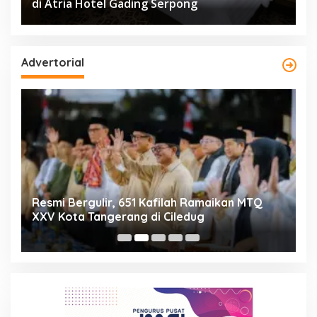
di Atria Hotel Gading Serpong
Advertorial
ng
Resmi Bergulir, 651 Kafilah Ramaikan MTQ
D
XXV Kota Tangerang di Ciledug
2
Mi