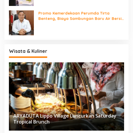
Promo Kemerdekaan Perumda Tirta
Benteng, Biaya Sambungan Baru Air Bersih
Cuma Rp237 Ribu
Wisata & Kuliner
ARYADUTA Lippo Village Luncurkan Saturday
Tropical Brunch