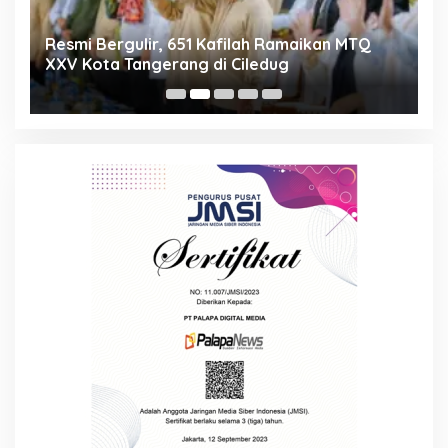
ng
Resmi Bergulir, 651 Kafilah Ramaikan MTQ
D
XXV Kota Tangerang di Ciledug
2
Mi