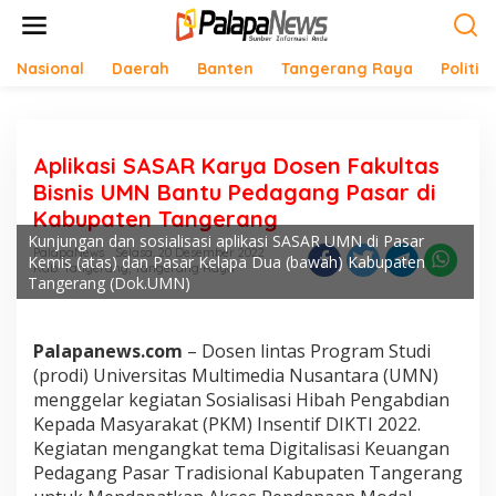
Lewati
ke
konten
Nasional
Daerah
Banten
Tangerang Raya
Politik
Aplikasi SASAR Karya Dosen Fakultas
Bisnis UMN Bantu Pedagang Pasar di
Kabupaten Tangerang
Kunjungan dan sosialisasi aplikasi SASAR UMN di Pasar
PalapaNews
Selasa, 20 Desember 2022
Kemis (atas) dan Pasar Kelapa Dua (bawah) Kabupaten
Kab. Tangerang
,
Tangerang Raya
Tangerang (Dok.UMN)
Palapanews.com
– Dosen lintas Program Studi
(prodi) Universitas Multimedia Nusantara (UMN)
menggelar kegiatan Sosialisasi Hibah Pengabdian
Kepada Masyarakat (PKM) Insentif DIKTI 2022.
Kegiatan mengangkat tema Digitalisasi Keuangan
Pedagang Pasar Tradisional Kabupaten Tangerang