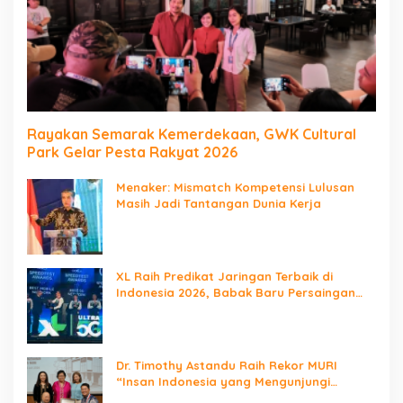
Rayakan Semarak Kemerdekaan, GWK Cultural
Park Gelar Pesta Rakyat 2026
Menaker: Mismatch Kompetensi Lulusan
Masih Jadi Tantangan Dunia Kerja
XL Raih Predikat Jaringan Terbaik di
Indonesia 2026, Babak Baru Persaingan
Jaringan Nasional!
Dr. Timothy Astandu Raih Rekor MURI
“Insan Indonesia yang Mengunjungi
Negara Berdaulat Terbanyak”