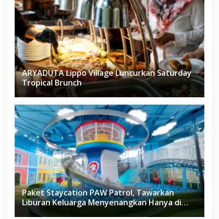
ARYADUTA Lippo Village Luncurkan Saturday
Tropical Brunch
Paket Staycation PAW Patrol, Tawarkan
Liburan Keluarga Menyenangkan Hanya di
Herloom Hotel BSD