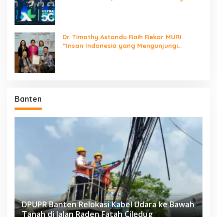
Jaringan Nasional!
Dr. Timothy Astandu Raih Rekor MURI
“Insan Indonesia yang Mengunjungi
Negara Berdaulat Terbanyak”
Banten
DPUPR Banten Relokasi Kabel Udara ke Bawah
Tanah di Jalan Raden Fatah Ciledug