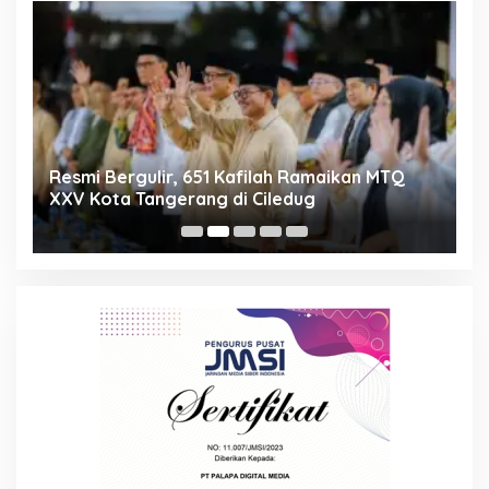
ng
Resmi Bergulir, 651 Kafilah Ramaikan MTQ
D
XXV Kota Tangerang di Ciledug
2
Mi