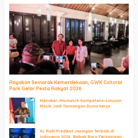
Rayakan Semarak Kemerdekaan, GWK Cultural
Park Gelar Pesta Rakyat 2026
Menaker: Mismatch Kompetensi Lulusan
Masih Jadi Tantangan Dunia Kerja
XL Raih Predikat Jaringan Terbaik di
Indonesia 2026, Babak Baru Persaingan