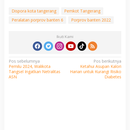
Dispora kota tangerang
Pemkot Tangerang
Peralatan porprov banten 6
Porprov banten 2022
Ikuti Kami
Navigasi
Pos sebelumnya
Pos berikutnya
Pemilu 2024, Walikota
Ketahui Asupan Kalori
pos
Tangsel Ingatkan Netralitas
Harian untuk Kurangi Risiko
ASN
Diabetes