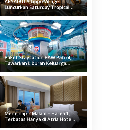
ARYADUTA Lippo Village
Luncurkan Saturday Tropical
Brunch
Paket Staycation PAW Patrol,
Tawarkan Liburan Keluarga
Menyenangkan Hanya di Herloom
Hotel BSD
Menginap 2 Malam – Harga 1,
Terbatas Hanya di Atria Hotel
Gading Serpong