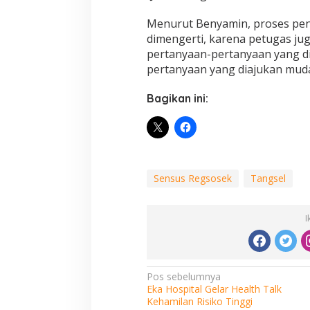
Menurut Benyamin, proses pe
dimengerti, karena petugas j
pertanyaan-pertanyaan yang di
pertanyaan yang diajukan mud
Bagikan ini:
Sensus Regsosek
Tangsel
I
Navigasi
Pos sebelumnya
Eka Hospital Gelar Health Talk
pos
Kehamilan Risiko Tinggi