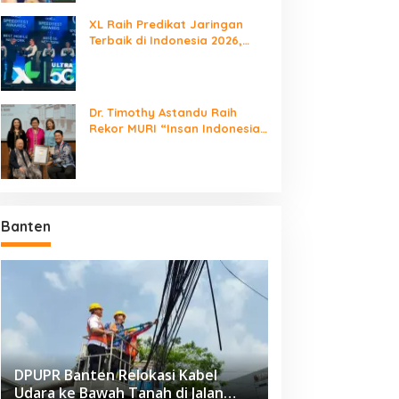
XL Raih Predikat Jaringan
Terbaik di Indonesia 2026,
Babak Baru Persaingan
Jaringan Nasional!
Dr. Timothy Astandu Raih
Rekor MURI “Insan Indonesia
yang Mengunjungi Negara
Berdaulat Terbanyak”
Banten
DPUPR Banten Relokasi Kabel
Udara ke Bawah Tanah di Jalan