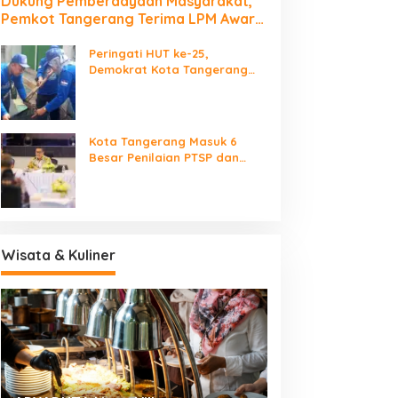
Dukung Pemberdayaan Masyarakat,
Pemkot Tangerang Terima LPM Award
2026
Peringati HUT ke-25,
Demokrat Kota Tangerang
Bersihkan Bantaran Cisadane
dan Tanam Pohon
Kota Tangerang Masuk 6
Besar Penilaian PTSP dan
Percepatan Berusaha
Nasional
Wisata & Kuliner