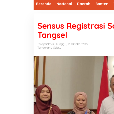
Beranda
Nasional
Daerah
Banten
Sensus Registrasi S
Tangsel
PalapaNews
Minggu, 16 Oktober 2022
Tangerang Selatan