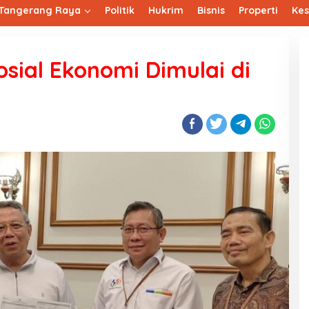
Tangerang Raya
Politik
Hukrim
Bisnis
Properti
Ke
osial Ekonomi Dimulai di