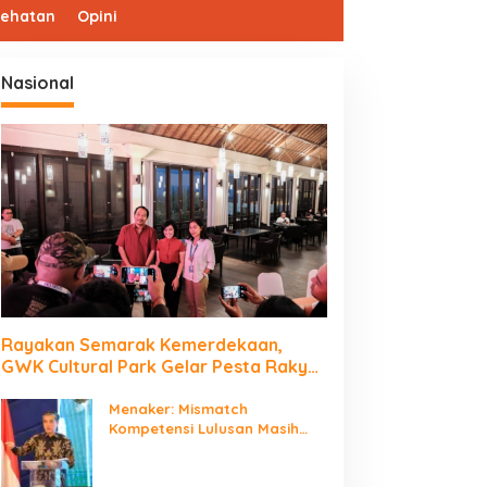
sehatan
Opini
Nasional
Rayakan Semarak Kemerdekaan,
GWK Cultural Park Gelar Pesta Rakyat
2026
Menaker: Mismatch
Kompetensi Lulusan Masih
Jadi Tantangan Dunia Kerja