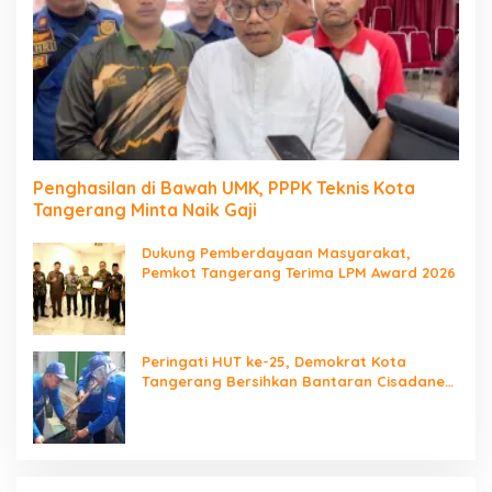
Penghasilan di Bawah UMK, PPPK Teknis Kota
Tangerang Minta Naik Gaji
Dukung Pemberdayaan Masyarakat,
Pemkot Tangerang Terima LPM Award 2026
Peringati HUT ke-25, Demokrat Kota
Tangerang Bersihkan Bantaran Cisadane
dan Tanam Pohon