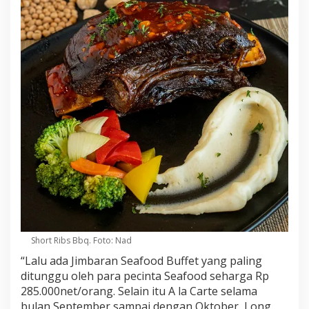
Short Ribs Bbq. Foto: Nad
“Lalu ada Jimbaran Seafood Buffet yang paling
ditunggu oleh para pecinta Seafood seharga Rp
285.000net/orang. Selain itu A la Carte selama
bulan September sampai dengan Oktober, Long