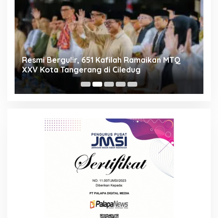
ng
Resmi Bergulir, 651 Kafilah Ramaikan MTQ
D
XXV Kota Tangerang di Ciledug
2
Mi