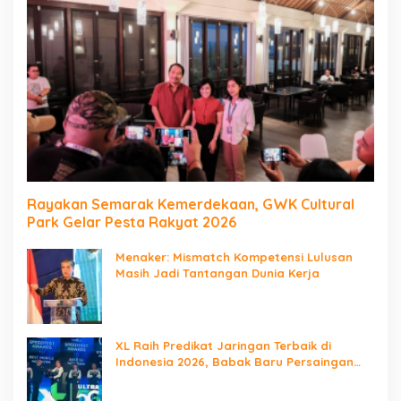
Rayakan Semarak Kemerdekaan, GWK Cultural
Park Gelar Pesta Rakyat 2026
Menaker: Mismatch Kompetensi Lulusan
Masih Jadi Tantangan Dunia Kerja
XL Raih Predikat Jaringan Terbaik di
Indonesia 2026, Babak Baru Persaingan
Jaringan Nasional!