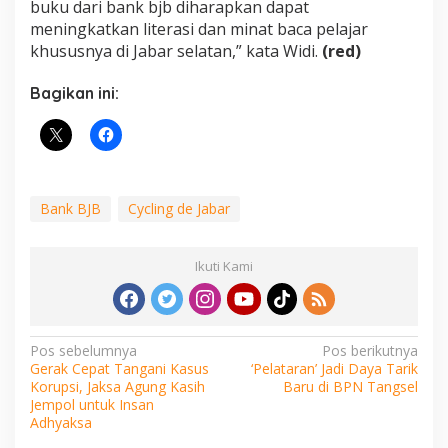
buku dari bank bjb diharapkan dapat
meningkatkan literasi dan minat baca pelajar
khususnya di Jabar selatan,” kata Widi.
(red)
Bagikan ini:
Bank BJB
Cycling de Jabar
Ikuti Kami
Navigasi
Pos sebelumnya
Pos berikutnya
Gerak Cepat Tangani Kasus
‘Pelataran’ Jadi Daya Tarik
pos
Korupsi, Jaksa Agung Kasih
Baru di BPN Tangsel
Jempol untuk Insan
Adhyaksa