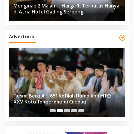
Menginap 2 Malam – Harga 1, Terbatas Hanya
di Atria Hotel Gading Serpong
Advertorial
ng
Resmi Bergulir, 651 Kafilah Ramaikan MTQ
D
XXV Kota Tangerang di Ciledug
2
Mi