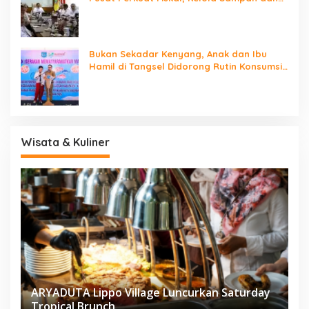
Digitalisasi Pemerintahan
Bukan Sekadar Kenyang, Anak dan Ibu
Hamil di Tangsel Didorong Rutin Konsumsi
Ikan
Wisata & Kuliner
ARYADUTA Lippo Village Luncurkan Saturday
Tropical Brunch