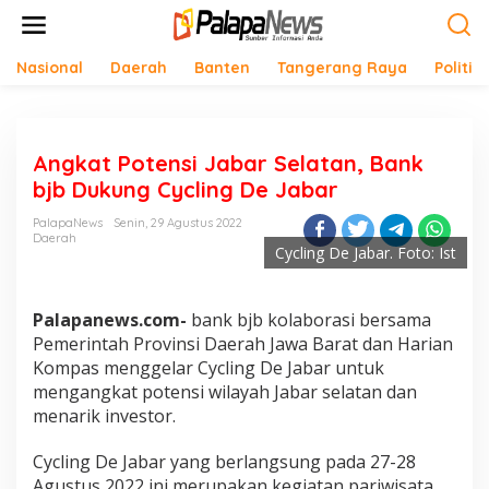
Lewati
ke
konten
Nasional
Daerah
Banten
Tangerang Raya
Politik
Angkat Potensi Jabar Selatan, Bank
bjb Dukung Cycling De Jabar
PalapaNews
Senin, 29 Agustus 2022
Daerah
Cycling De Jabar. Foto: Ist
Palapanews.com-
bank bjb kolaborasi bersama
Pemerintah Provinsi Daerah Jawa Barat dan Harian
Kompas menggelar Cycling De Jabar untuk
mengangkat potensi wilayah Jabar selatan dan
menarik investor.
Cycling De Jabar yang berlangsung pada 27-28
Agustus 2022 ini merupakan kegiatan pariwisata