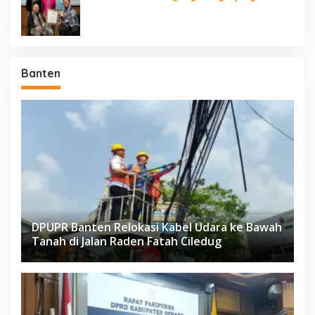
Negara Berdaulat Terbanyak”
Banten
DPUPR Banten Relokasi Kabel Udara ke Bawah
Tanah di Jalan Raden Fatah Ciledug