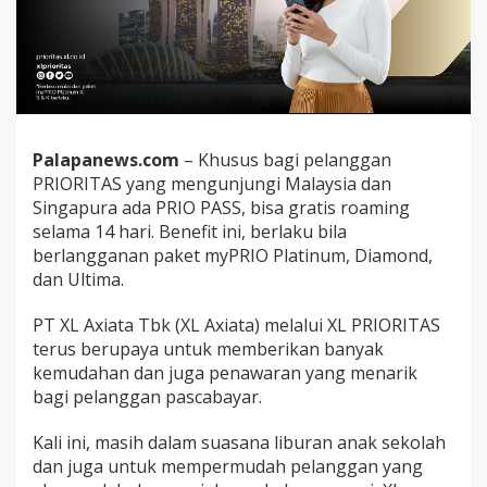
Palapanews.com
– Khusus bagi pelanggan
PRIORITAS yang mengunjungi Malaysia dan
Singapura ada PRIO PASS, bisa gratis roaming
selama 14 hari. Benefit ini, berlaku bila
berlangganan paket myPRIO Platinum, Diamond,
dan Ultima.
PT XL Axiata Tbk (XL Axiata) melalui XL PRIORITAS
terus berupaya untuk memberikan banyak
kemudahan dan juga penawaran yang menarik
bagi pelanggan pascabayar.
Kali ini, masih dalam suasana liburan anak sekolah
dan juga untuk mempermudah pelanggan yang