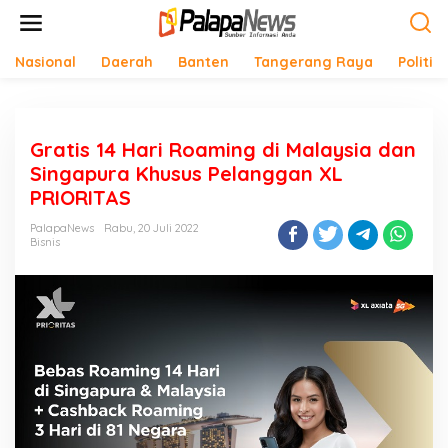
Lewati
ke
konten
Nasional
Daerah
Banten
Tangerang Raya
Politik
Gratis 14 Hari Roaming di Malaysia dan
Singapura Khusus Pelanggan XL
PRIORITAS
PalapaNews
Rabu, 20 Juli 2022
Bisnis