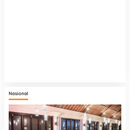
Nasional