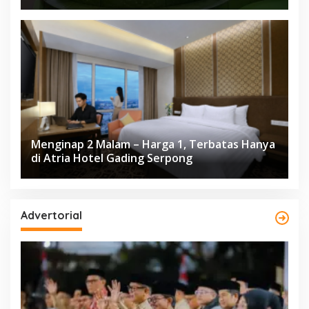
Herloom Hotel BSD
Menginap 2 Malam – Harga 1, Terbatas Hanya
di Atria Hotel Gading Serpong
Advertorial