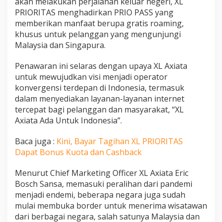
akan melakukan perjalanan keluar negeri, XL
PRIORITAS menghadirkan PRIO PASS yang
memberikan manfaat berupa gratis roaming,
khusus untuk pelanggan yang mengunjungi
Malaysia dan Singapura.
Penawaran ini selaras dengan upaya XL Axiata
untuk mewujudkan visi menjadi operator
konvergensi terdepan di Indonesia, termasuk
dalam menyediakan layanan-layanan internet
tercepat bagi pelanggan dan masyarakat, “XL
Axiata Ada Untuk Indonesia”.
Baca juga :
Kini, Bayar Tagihan XL PRIORITAS
Dapat Bonus Kuota dan Cashback
Menurut Chief Marketing Officer XL Axiata Eric
Bosch Sansa, memasuki peralihan dari pandemi
menjadi endemi, beberapa negara juga sudah
mulai membuka border untuk menerima wisatawan
dari berbagai negara, salah satunya Malaysia dan