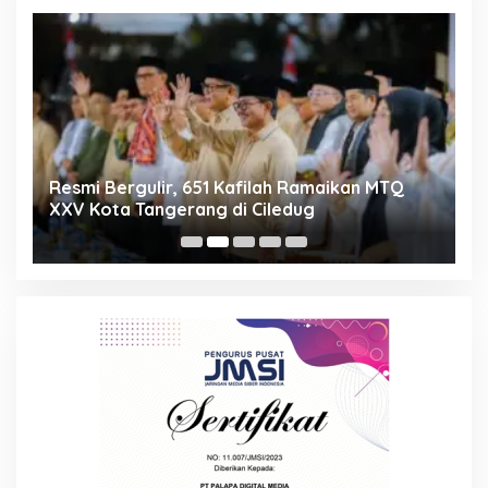
ng
Resmi Bergulir, 651 Kafilah Ramaikan MTQ
D
XXV Kota Tangerang di Ciledug
2
Mi