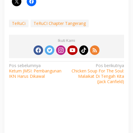
TeRuCi
TeRuCI Chapter Tangerang
Ikuti Kami
Navigasi
Pos sebelumnya
Pos berikutnya
Ketum JMSI: Pembangunan
Chicken Soup For The Soul:
pos
IKN Harus Dikawal
Malaikat Di Tengah Kita
(Jack Canfield)