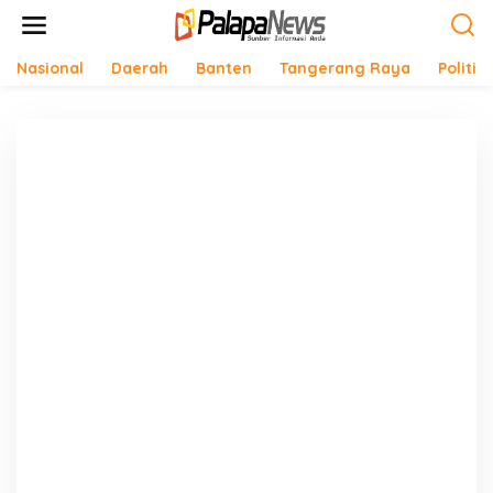
Lewati
ke
konten
Nasional
Daerah
Banten
Tangerang Raya
Politik