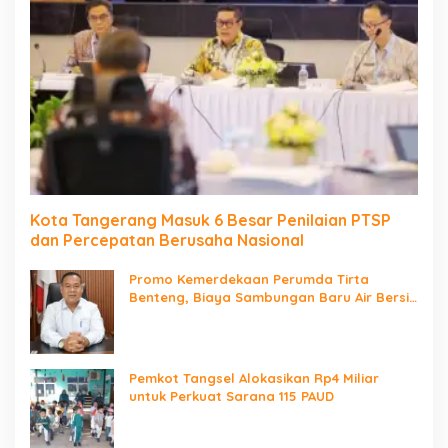
Kota Tangerang Masuk 6 Besar Penilaian PTSP
dan Percepatan Berusaha Nasional
Promo Kemerdekaan Perumda Tirta
Benteng, Biaya Sambungan Baru Air Bersih
Cuma Rp237 Ribu
Pemkot Tangsel Alokasikan Rp4 Miliar
untuk Perkuat Sarana 115 PAUD