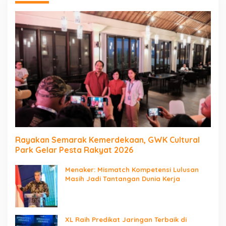
Rayakan Semarak Kemerdekaan, GWK Cultural
Park Gelar Pesta Rakyat 2026
Menaker: Mismatch Kompetensi Lulusan
Masih Jadi Tantangan Dunia Kerja
XL Raih Predikat Jaringan Terbaik di