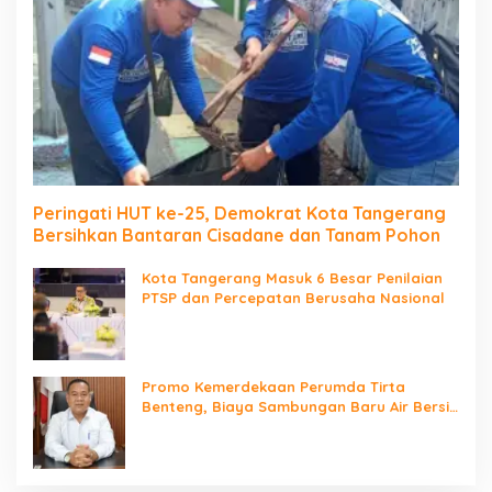
Peringati HUT ke-25, Demokrat Kota Tangerang
Bersihkan Bantaran Cisadane dan Tanam Pohon
Kota Tangerang Masuk 6 Besar Penilaian
PTSP dan Percepatan Berusaha Nasional
Promo Kemerdekaan Perumda Tirta
Benteng, Biaya Sambungan Baru Air Bersih
Cuma Rp237 Ribu