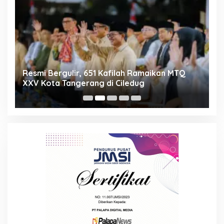
ng
Resmi Bergulir, 651 Kafilah Ramaikan MTQ
D
XXV Kota Tangerang di Ciledug
2
Mi