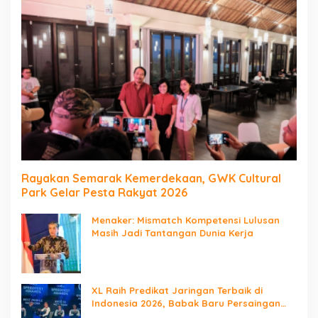
Rayakan Semarak Kemerdekaan, GWK Cultural
Park Gelar Pesta Rakyat 2026
Menaker: Mismatch Kompetensi Lulusan
Masih Jadi Tantangan Dunia Kerja
XL Raih Predikat Jaringan Terbaik di
Indonesia 2026, Babak Baru Persaingan
Jaringan Nasional!