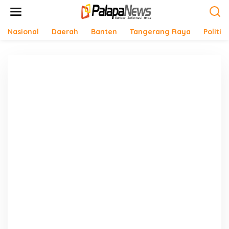
Lewati
ke
konten
Nasional
Daerah
Banten
Tangerang Raya
Politik