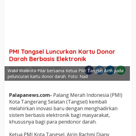
PMI Tangsel Luncurkan Kartu Donor
Darah Berbasis Elektronik
PalapaNews
Selasa, 7 Juni 2022
Wakil Walikota Pilar bersama Ketua PMI Tangsel Airin pada
Tangerang Selatan
peluncuran kartu donor darah. Foto: Nad
Palapanews.com-
Palang Merah Indonesia (PMI)
Kota Tangerang Selatan (Tangsel) kembali
melahirkan inovasi baru dengan menghadirkan
sistem berbasis elektronik bagi masyarakat,
khususnya bagi para pendonor darah.
Ketua PMI Kota Tangsel, Airin Rachmi Diany