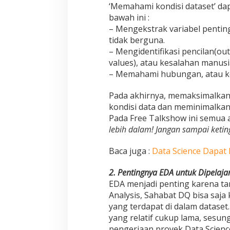
‘Memahami kondisi dataset’ da
bawah ini :
– Mengekstrak variabel pentin
tidak berguna.
– Mengidentifikasi pencilan(outl
values), atau kesalahan manusi
– Memahami hubungan, atau ke
Pada akhirnya, memaksimalkan 
kondisi data dan meminimalkan 
Pada Free Talkshow ini semua 
lebih dalam! Jangan sampai ketin
Baca juga :
Data Science Dapat
2. Pentingnya EDA untuk Dipelajar
EDA menjadi penting karena t
Analysis, Sahabat DQ bisa saja
yang terdapat di dalam dataset
yang relatif cukup lama, ses
pengerjaan proyek Data Science 