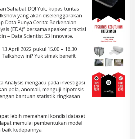
n Sahabat DQ! Yuk, kupas tuntas
lkshow yang akan diselenggarakan
ap Data Punya Cerita: Berkenalan
ysis (EDA)” bersama speaker praktisi
n – Data Scientist S3 Innovate.
 13 April 2022 pukul 15.00 – 16.30
 Talkshow ini? Yuk simak benefit
ata Analysis mengacu pada investigasi
n pola, anomali, menguji hipotesis
ngan bantuan statistik ringkasan
pat lebih memahami kondisi dataset
ta dapat memulai pembentukan model
 baik kedepannya.