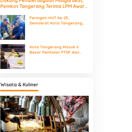
Dukung Pemberdayaan Masyarakat,
Pemkot Tangerang Terima LPM Award
2026
Peringati HUT ke-25,
Demokrat Kota Tangerang
Bersihkan Bantaran Cisadane
dan Tanam Pohon
Kota Tangerang Masuk 6
Besar Penilaian PTSP dan
Percepatan Berusaha
Nasional
Wisata & Kuliner