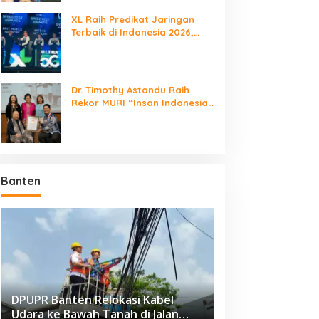
XL Raih Predikat Jaringan
Terbaik di Indonesia 2026,
Babak Baru Persaingan
Jaringan Nasional!
Dr. Timothy Astandu Raih
Rekor MURI “Insan Indonesia
yang Mengunjungi Negara
Berdaulat Terbanyak”
Banten
DPUPR Banten Relokasi Kabel
Udara ke Bawah Tanah di Jalan