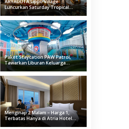
ARYADUTA Lippo Village
Luncurkan Saturday Tropical
Brunch
Paket Staycation PAW Patrol,
Tawarkan Liburan Keluarga
Menyenangkan Hanya di Herloom
Hotel BSD
Menginap 2 Malam – Harga 1,
Terbatas Hanya di Atria Hotel
Gading Serpong