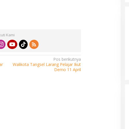
kuti Kami
Bayar Pajak Makin Mudah, Pemkot
Pos berikutnya
Tangerang Gandeng Tokopedia
ar
Walikota Tangsel Larang Pelajar Ikut
Demo 11 April