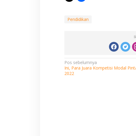
Pendidikan
I
Navigasi
Pos sebelumnya
Ini, Para Juara Kompetisi Modal Pint
pos
2022