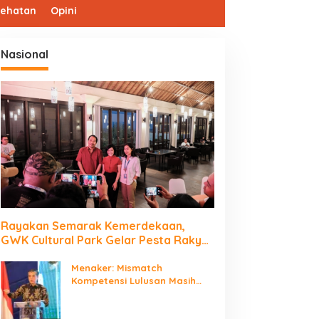
sehatan
Opini
Nasional
Rayakan Semarak Kemerdekaan,
GWK Cultural Park Gelar Pesta Rakyat
2026
Menaker: Mismatch
Kompetensi Lulusan Masih
Jadi Tantangan Dunia Kerja