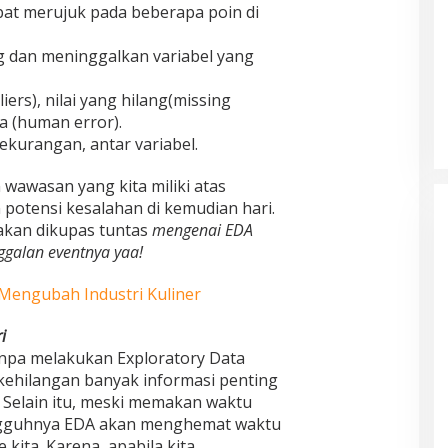
pat merujuk pada beberapa poin di
g dan meninggalkan variabel yang
iers), nilai yang hilang(missing
a (human error).
kurangan, antar variabel.
wawasan yang kita miliki atas
potensi kesalahan di kemudian hari.
akan dikupas tuntas
mengenai EDA
ggalan eventnya yaa!
 Mengubah Industri Kuliner
i
anpa melakukan Exploratory Data
 kehilangan banyak informasi penting
. Selain itu, meski memakan waktu
ungguhnya EDA akan menghemat waktu
kita. Karena, apabila kita