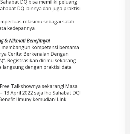
 Sahabat DQ bisa memiliki peluang
habat DQ lainnya dan juga praktisi
mperluas relasimu sebagai salah
data kedepannya.
ng & Nikmati Benefitnya!
Q membangun kompetensi bersama
nya Cerita: Berkenalan Dengan
A)”. Registrasikan dirimu sekarang
ce langsung dengan praktisi data
n Free Talkshownya sekarang! Masa
 – 13 April 2022 saja lho Sahabat DQ!
 Benefit Ilmuny kemudian!
Link