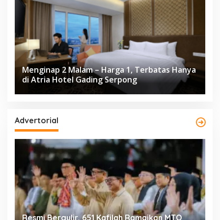
Menginap 2 Malam – Harga 1, Terbatas Hanya
di Atria Hotel Gading Serpong
Advertorial
ng
Resmi Bergulir, 651 Kafilah Ramaikan MTQ
D