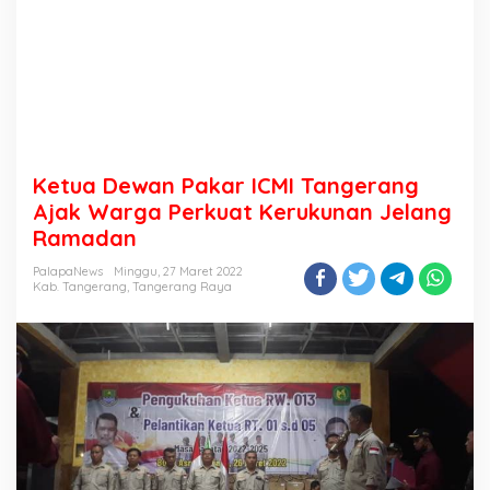
Ketua Dewan Pakar ICMI Tangerang
Ajak Warga Perkuat Kerukunan Jelang
Ramadan
PalapaNews
Minggu, 27 Maret 2022
Kab. Tangerang
,
Tangerang Raya