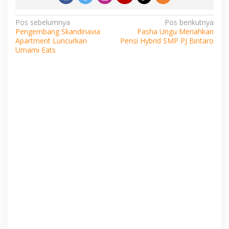
Navigasi
Pos sebelumnya
Pos berikutnya
Pengembang Skandinavia
Pasha Ungu Meriahkan
pos
Apartment Luncurkan
Pensi Hybrid SMP PJ Bintaro
Umami Eats