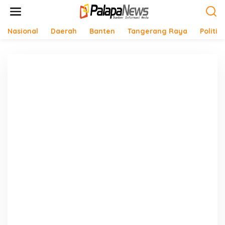
Lewati
ke
konten
Nasional
Daerah
Banten
Tangerang Raya
Politik