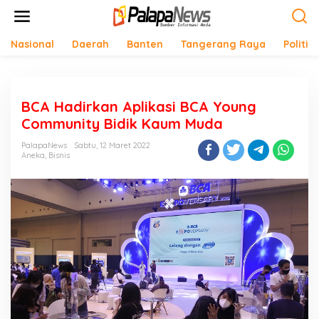
Lewati
ke
konten
Nasional
Daerah
Banten
Tangerang Raya
Politik
BCA Hadirkan Aplikasi BCA Young
Community Bidik Kaum Muda
PalapaNews
Sabtu, 12 Maret 2022
Aneka
,
Bisnis