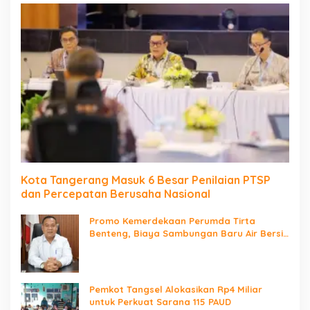
Kota Tangerang Masuk 6 Besar Penilaian PTSP
dan Percepatan Berusaha Nasional
Promo Kemerdekaan Perumda Tirta
Benteng, Biaya Sambungan Baru Air Bersih
Cuma Rp237 Ribu
Pemkot Tangsel Alokasikan Rp4 Miliar
untuk Perkuat Sarana 115 PAUD