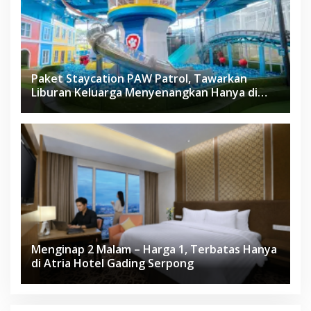
Paket Staycation PAW Patrol, Tawarkan
Liburan Keluarga Menyenangkan Hanya di
Herloom Hotel BSD
Menginap 2 Malam – Harga 1, Terbatas Hanya
di Atria Hotel Gading Serpong