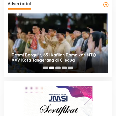
Advertorial
ng
Resmi Bergulir, 651 Kafilah Ramaikan MTQ
D
XXV Kota Tangerang di Ciledug
2
Mi