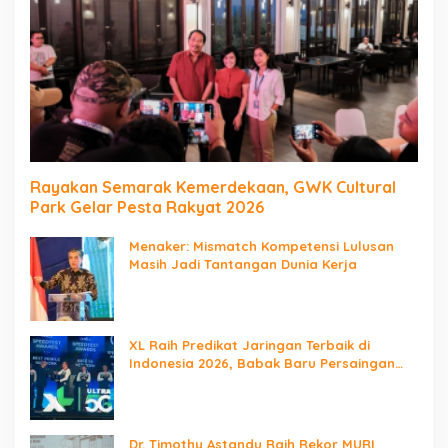
Rayakan Semarak Kemerdekaan, GWK Cultural
Park Gelar Pesta Rakyat 2026
Menaker: Mismatch Kompetensi Lulusan
Masih Jadi Tantangan Dunia Kerja
XL Raih Predikat Jaringan Terbaik di
Indonesia 2026, Babak Baru Persaingan
Jaringan Nasional!
Dr. Timothy Astandu Raih Rekor MURI