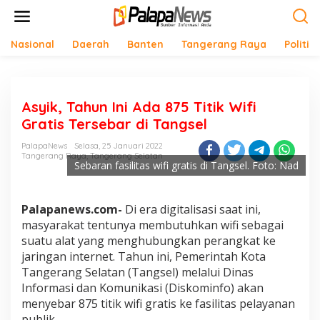
Lewati
ke
konten
Nasional
Daerah
Banten
Tangerang Raya
Politik
Asyik, Tahun Ini Ada 875 Titik Wifi
Gratis Tersebar di Tangsel
PalapaNews
Selasa, 25 Januari 2022
Tangerang Raya
,
Tangerang Selatan
Sebaran fasilitas wifi gratis di Tangsel. Foto: Nad
Palapanews.com-
Di era digitalisasi saat ini,
masyarakat tentunya membutuhkan wifi sebagai
suatu alat yang menghubungkan perangkat ke
jaringan internet. Tahun ini, Pemerintah Kota
Tangerang Selatan (Tangsel) melalui Dinas
Informasi dan Komunikasi (Diskominfo) akan
menyebar 875 titik wifi gratis ke fasilitas pelayanan
publik.