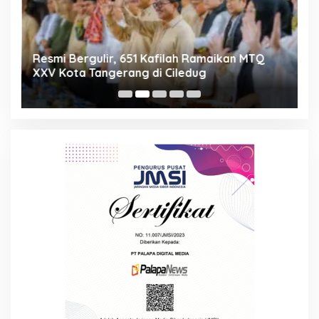
ng
Resmi Bergulir, 651 Kafilah Ramaikan MTQ
D
XXV Kota Tangerang di Ciledug
2
Mi