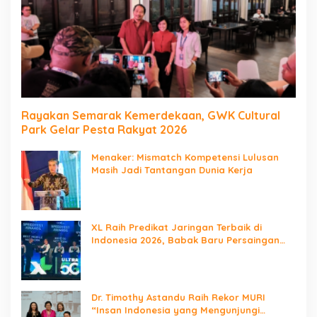
Rayakan Semarak Kemerdekaan, GWK Cultural
Park Gelar Pesta Rakyat 2026
Menaker: Mismatch Kompetensi Lulusan
Masih Jadi Tantangan Dunia Kerja
XL Raih Predikat Jaringan Terbaik di
Indonesia 2026, Babak Baru Persaingan
Jaringan Nasional!
Dr. Timothy Astandu Raih Rekor MURI
“Insan Indonesia yang Mengunjungi