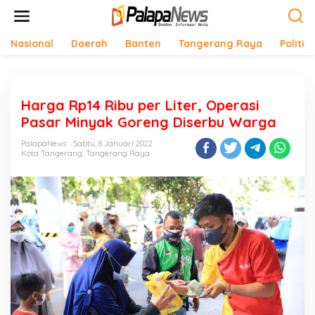
Lewati
ke
konten
Nasional
Daerah
Banten
Tangerang Raya
Politik
Harga Rp14 Ribu per Liter, Operasi
Pasar Minyak Goreng Diserbu Warga
PalapaNews
Sabtu, 8 Januari 2022
Kota Tangerang
,
Tangerang Raya