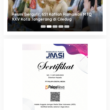
ng
Resmi Bergulir, 651 Kafilah Ramaikan MTQ
D
XXV Kota Tangerang di Ciledug
2
Mi