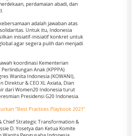
merdekaan, perdamaian abadi, dan
I.
 kebersamaan adalah jawaban atas
lidaritas. Untuk itu, Indonesia
an inisiatif-inisiatif konkret untuk
lobal agar segera pulih dan menjadi
bawah koordinasi Kementerian
Perlindungan Anak (KPPPA)
gres Wanita Indonesia (KOWANI),
den Direktur & CEO XL Axiata, Dian
air dari Women20 Indonesia turut
resmian Presidensi G20 Indonesia.
kan “Best Practices Playbook 2021”
r & Chief Strategic Transformation &
essie D. Yosetya dan Ketua Komite
an Wanita Pengusaha Indonesia