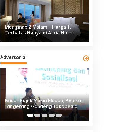
Menginap 2 Malam – Harga 1,
Terbatas Hanya di Atria Hotel
Gading Serpong
Advertorial
Resmi Bergulir, 651 Kafilah
Dikunjungi 139.68
Ramaikan MTQ XXV Kota
Cisadane 2026 C
Tangerang di Ciledug
Ekonomi Rp10,63 