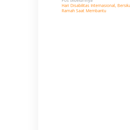
Navigasi
Pos sebelumnya
Hari Disabilitas Internasional, Bersik
pos
Ramah Saat Membantu