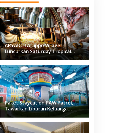
ARYADUTA Lippo Village
Luncurkan Saturday Tropical
Brunch
Paket Staycation PAW Patrol,
Tawarkan Liburan Keluarga
Menyenangkan Hanya di Herloom
Hotel BSD