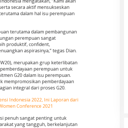
 Indonesia mengatakan, ”Kami akan
serta secara aktif mensukseskan
 terutama dalam hal isu perempuan
mpuan terutama dalam pembangunan
kungan perempuan sangat
h produktif, confident,
uangkan aspirasinya,” tegas Dian.
20), merupakan grup keterlibatan
 pemberdayaan perempuan untuk
tmen G20 dalam isu perempuan.
tuk mempromosikan pemberdayaan
ian integral dari proses G20.
nsi Indonesia 2022, Ini Laporan dari
f Women Conference 2021
si penuh sangat penting untuk
rakat yang tangguh, berkelanjutan