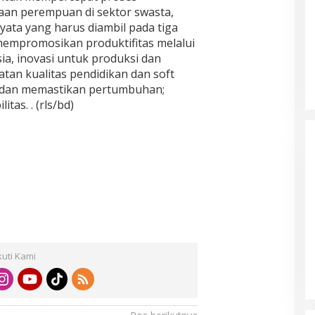
an perempuan di sektor swasta,
yata yang harus diambil pada tiga
mempromosikan produktifitas melalui
a, inovasi untuk produksi dan
atan kualitas pendidikan dan soft
n dan memastikan pertumbuhan;
itas. . (rls/bd)
Bayar Pajak Makin Mudah, Pemkot
Tangerang Gandeng Tokopedia
kuti Kami