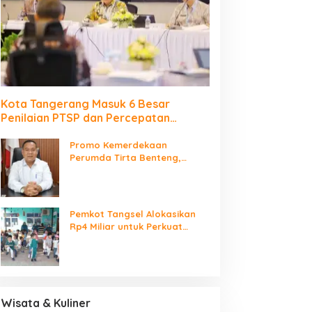
Kota Tangerang Masuk 6 Besar
Penilaian PTSP dan Percepatan
Berusaha Nasional
Promo Kemerdekaan
Perumda Tirta Benteng,
Biaya Sambungan Baru Air
Bersih Cuma Rp237 Ribu
Pemkot Tangsel Alokasikan
Rp4 Miliar untuk Perkuat
Sarana 115 PAUD
Wisata & Kuliner