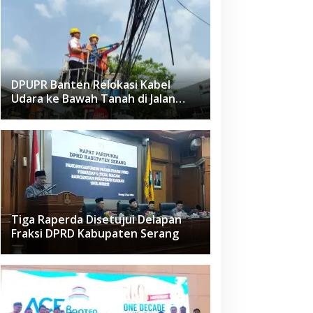
DPUPR Banten Relokasi Kabel
Udara ke Bawah Tanah di Jalan
Raden Fatah Ciledug
Tiga Raperda Disetujui Delapan
Fraksi DPRD Kabupaten Serang