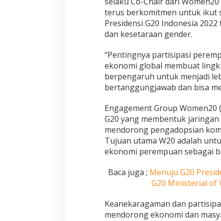
selaku Co-Chair dari Women20
terus berkomitmen untuk ikut 
Presidensi G20 Indonesia 2022
dan kesetaraan gender.
“Pentingnya partisipasi pere
ekonomi global membuat ling
berpengaruh untuk menjadi lebi
bertanggungjawab dan bisa men
Engagement Group Women20 (W
G20 yang membentuk jaringan
mendorong pengadopsian komi
Tujuan utama W20 adalah un
ekonomi perempuan sebagai bag
Baca juga ;
Menuju G20 Preside
G20 Ministerial o
Keanekaragaman dan partisipa
mendorong ekonomi dan masya