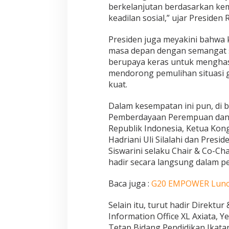
berkelanjutan berdasarkan ke
keadilan sosial,” ujar Presiden R
Presiden juga meyakini bahwa
masa depan dengan semangat so
berupaya keras untuk menghasilk
mendorong pemulihan situasi g
kuat.
Dalam kesempatan ini pun, di 
Pemberdayaan Perempuan dan 
Republik Indonesia, Ketua Kon
Hadriani Uli Silalahi dan Presi
Siswarini selaku Chair & Co-Ch
hadir secara langsung dalam pe
Baca juga :
G20 EMPOWER Luncur
Selain itu, turut hadir Direktu
Information Office XL Axiata, Y
Tetap Bidang Pendidikan Ikat