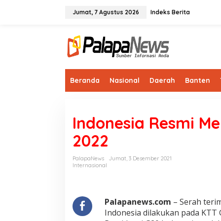
Lewati
ke
Jumat, 7 Agustus 2026
Indeks Berita
konten
Beranda
Nasional
Daerah
Banten
Indonesia Resmi M
2022
PalapaNews
Jumat, 3 Desember 2021
Internasional
Palapanews.com
– Serah terim
Indonesia dilakukan pada KTT