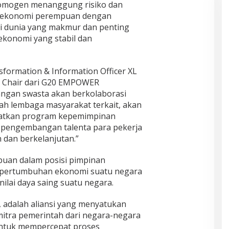
homogen menanggung risiko dan
n ekonomi perempuan dengan
i dunia yang makmur dan penting
konomi yang stabil dan
nsformation & Information Officer XL
ku Chair dari G20 EMPOWER
ngan swasta akan berkolaborasi
h lembaga masyarakat terkait, akan
katkan program kepemimpinan
 pengembangan talenta para pekerja
dan berkelanjutan.”
uan dalam posisi pimpinan
 pertumbuhan ekonomi suatu negara
ilai daya saing suatu negara.
adalah aliansi yang menyatukan
mitra pemerintah dari negara-negara
untuk mempercepat proses