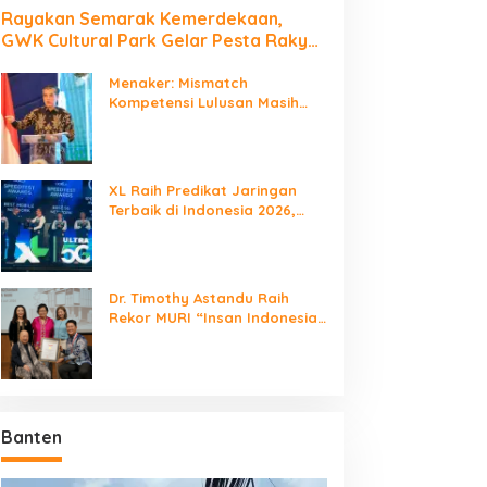
Rayakan Semarak Kemerdekaan,
GWK Cultural Park Gelar Pesta Rakyat
2026
Menaker: Mismatch
Kompetensi Lulusan Masih
Jadi Tantangan Dunia Kerja
XL Raih Predikat Jaringan
Terbaik di Indonesia 2026,
Babak Baru Persaingan
Jaringan Nasional!
Dr. Timothy Astandu Raih
Rekor MURI “Insan Indonesia
yang Mengunjungi Negara
Berdaulat Terbanyak”
Banten