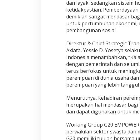
dan layak, sedangkan sistem 
ketidakpastian. Pemberdayaa
demikian sangat mendasar bag
untuk pertumbuhan ekonomi, e
pembangunan sosial.
Direktur & Chief Strategic Tra
Axiata, Yessie D. Yosetya sela
Indonesia menambahkan, “Kala
dengan pemerintah dan sejumla
terus berfokus untuk mening
perempuan di dunia usaha dan
perempuan yang lebih tangguh 
Menurutnya, kehadiran peremp
merupakan hal mendasar bagi
dan dapat digunakan untuk men
Working Group G20 EMPOWER, 
perwakilan sektor swasta dan 
G20 memiliki tujuan bersama 