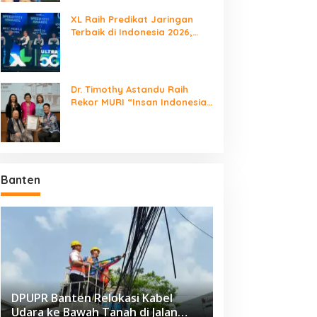
XL Raih Predikat Jaringan
Terbaik di Indonesia 2026,
Babak Baru Persaingan
Jaringan Nasional!
Dr. Timothy Astandu Raih
Rekor MURI “Insan Indonesia
yang Mengunjungi Negara
Berdaulat Terbanyak”
Banten
DPUPR Banten Relokasi Kabel
Udara ke Bawah Tanah di Jalan