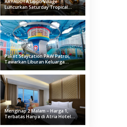
ARYADUTA Lippo Village
Luncurkan Saturday Tropical
Brunch
Paket Staycation PAW Patrol,
Tawarkan Liburan Keluarga
Menyenangkan Hanya di Herloom
Hotel BSD
Menginap 2 Malam – Harga 1,
Terbatas Hanya di Atria Hotel
Gading Serpong