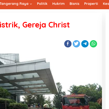
Tangerang Raya
Politik
Hukrim
Bisnis
Properti
Ke
strik, Gereja Christ