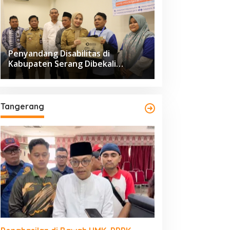
Penyandang Disabilitas di
Kabupaten Serang Dibekali
Pelatihan Pengolahan Hasil
Perikanan
Tangerang