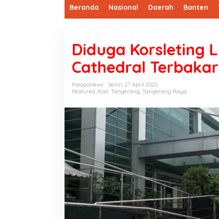
Beranda
Nasional
Daerah
Banten
Diduga Korsleting Li
Cathedral Terbakar
PalapaNews
Senin, 27 April 2020
Featured
,
Kab. Tangerang
,
Tangerang Raya