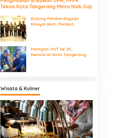
Penghasilan di Bawah UMK, PPPK
Teknis Kota Tangerang Minta Naik Gaji
Dukung Pemberdayaan
Masyarakat, Pemkot
Tangerang Terima LPM Award
2026
Peringati HUT ke-25,
Demokrat Kota Tangerang
Bersihkan Bantaran Cisadane
dan Tanam Pohon
Wisata & Kuliner