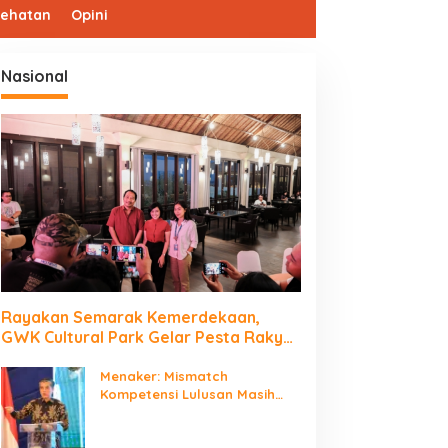
sehatan
Opini
Nasional
Rayakan Semarak Kemerdekaan,
GWK Cultural Park Gelar Pesta Rakyat
2026
Menaker: Mismatch
Kompetensi Lulusan Masih
Jadi Tantangan Dunia Kerja