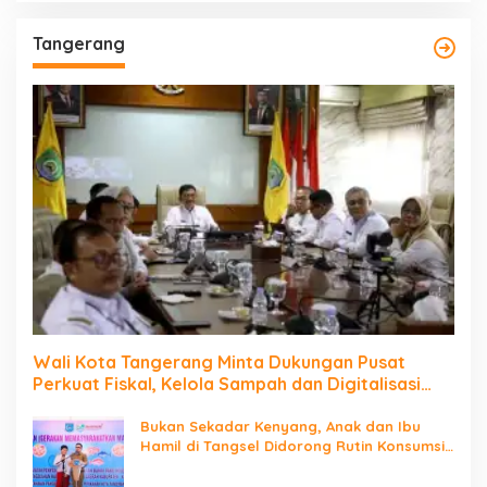
Tangerang
Wali Kota Tangerang Minta Dukungan Pusat
Perkuat Fiskal, Kelola Sampah dan Digitalisasi
Pemerintahan
Bukan Sekadar Kenyang, Anak dan Ibu
Hamil di Tangsel Didorong Rutin Konsumsi
Ikan