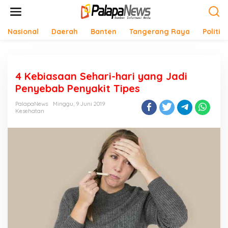
Lewati
ke
konten
Nasional
Daerah
Banten
Tangerang Raya
Politik
4 Kebiasaan Sehari-hari yang Jadi
Penyebab Penyakit Tipes
PalapaNews
Minggu, 9 Juni 2019
Kesehatan