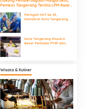
Dukung Pemberdayaan Masyarakat,
Pemkot Tangerang Terima LPM Award
2026
Peringati HUT ke-25,
Demokrat Kota Tangerang
Bersihkan Bantaran Cisadane
dan Tanam Pohon
Kota Tangerang Masuk 6
Besar Penilaian PTSP dan
Percepatan Berusaha
Nasional
Wisata & Kuliner