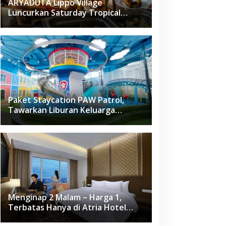
ARYADUTA Lippo Village
Luncurkan Saturday Tropical
Brunch
Paket Staycation PAW Patrol,
Tawarkan Liburan Keluarga
Menyenangkan Hanya di Herloom
Hotel BSD
Menginap 2 Malam – Harga 1,
Terbatas Hanya di Atria Hotel
Gading Serpong