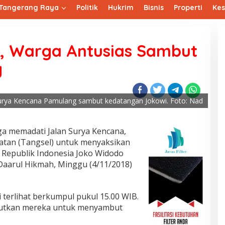
Tangerang Raya
Politik
Hukrim
Bisnis
Properti
Ke
n, Warga Antusias Sambut
g
urya Kencana Pamulang sambut kedatangan Jokowi. Foto: Nad
a memadati Jalan Surya Kencana,
atan (Tangsel) untuk menyaksikan
 Republik Indonesia Joko Widodo
Daarul Hikmah, Minggu (4/11/2018)
i terlihat berkumpul pukul 15.00 WIB.
rutkan mereka untuk menyambut