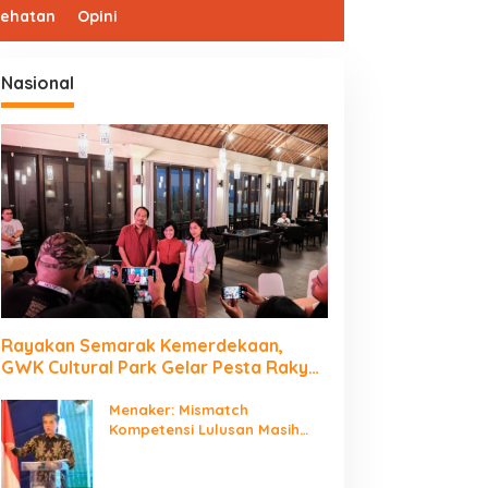
sehatan
Opini
Nasional
Rayakan Semarak Kemerdekaan,
GWK Cultural Park Gelar Pesta Rakyat
2026
Menaker: Mismatch
Kompetensi Lulusan Masih
Jadi Tantangan Dunia Kerja