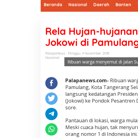
Beranda
Nasional
Daerah
Banten
Rela Hujan-hujana
Jokowi di Pamulan
PalapaNews
Minggu, 4 November 2018
Nasional
Ribuan warga menyemut di Jalan S
Palapanews.com-
Ribuan warg
Pamulang, Kota Tangerang Sel
langsung kedatangan Presiden
(Jokowi) ke Pondok Pesantren 
sore.
Pantauan di lokasi, warga mula
Meski cuaca hujan, tak menyu
orang nomor 1 di Indonesia ini.