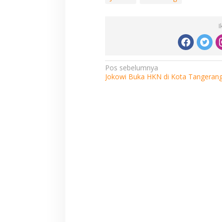
I
Navigasi
Pos sebelumnya
Jokowi Buka HKN di Kota Tangeran
pos