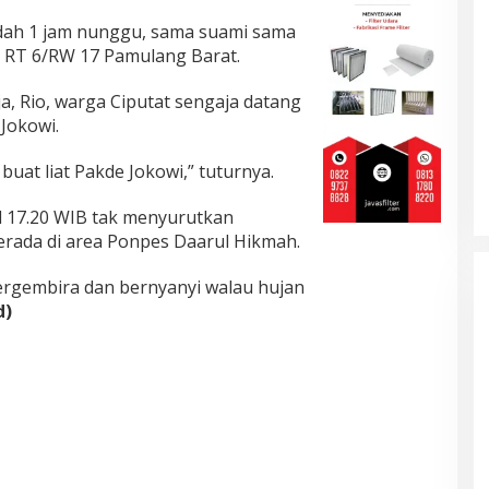
udah 1 jam nunggu, sama suami sama
 RT 6/RW 17 Pamulang Barat.
a, Rio, warga Ciputat sengaja datang
Jokowi.
buat liat Pakde Jokowi,” tuturnya.
l 17.20 WIB tak menyurutkan
erada di area Ponpes Daarul Hikmah.
ergembira dan bernyanyi walau hujan
d)