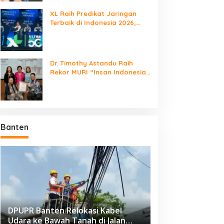
XL Raih Predikat Jaringan
Terbaik di Indonesia 2026,
Babak Baru Persaingan
Jaringan Nasional!
Dr. Timothy Astandu Raih
Rekor MURI “Insan Indonesia
yang Mengunjungi Negara
Berdaulat Terbanyak”
Banten
DPUPR Banten Relokasi Kabel
Udara ke Bawah Tanah di Jalan