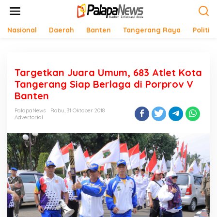
Lewati
ke
konten
Nasional
Daerah
Banten
Tangerang Raya
Politik
Targetkan Juara Umum, 683 Atlet Kota
Tangerang Siap Berlaga di Porprov V
Banten
PalapaNews
Rabu, 31 Oktober 2018
Advertorial