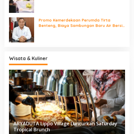
Promo Kemerdekaan Perumda Tirta
Benteng, Biaya Sambungan Baru Air Bersih
Cuma Rp237 Ribu
Wisata & Kuliner
ARYADUTA Lippo Village Luncurkan Saturday
Tropical Brunch