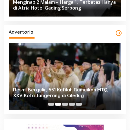
Menginap 2 Malam – Harga 1, Terbatas Hanya
di Atria Hotel Gading Serpong
Advertorial
ng
Resmi Bergulir, 651 Kafilah Ramaikan MTQ
D
XXV Kota Tangerang di Ciledug
2
Mi