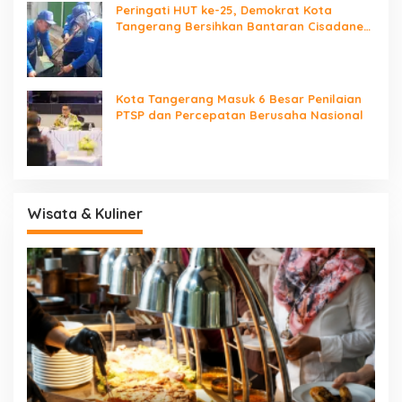
Peringati HUT ke-25, Demokrat Kota
Tangerang Bersihkan Bantaran Cisadane
dan Tanam Pohon
Kota Tangerang Masuk 6 Besar Penilaian
PTSP dan Percepatan Berusaha Nasional
Wisata & Kuliner