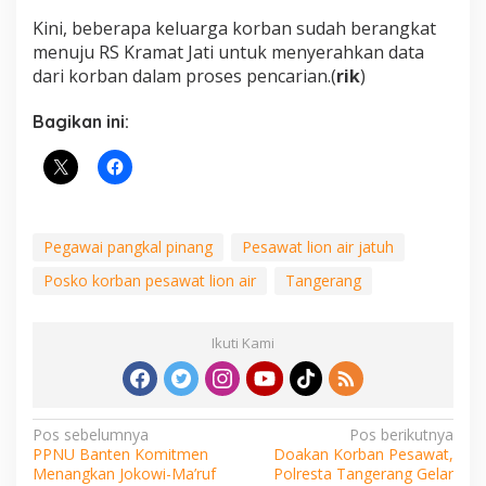
Kini, beberapa keluarga korban sudah berangkat
menuju RS Kramat Jati untuk menyerahkan data
dari korban dalam proses pencarian.(
rik
)
Bagikan ini:
Pegawai pangkal pinang
Pesawat lion air jatuh
Posko korban pesawat lion air
Tangerang
Ikuti Kami
Navigasi
Pos sebelumnya
Pos berikutnya
PPNU Banten Komitmen
Doakan Korban Pesawat,
pos
Menangkan Jokowi-Ma’ruf
Polresta Tangerang Gelar