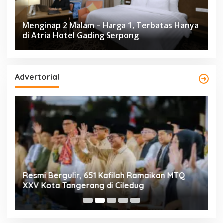
Menginap 2 Malam – Harga 1, Terbatas Hanya
di Atria Hotel Gading Serpong
Advertorial
ng
Resmi Bergulir, 651 Kafilah Ramaikan MTQ
D
XXV Kota Tangerang di Ciledug
2
Mi