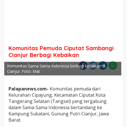
Komunitas Pemuda Ciputat Sambangi
Cianjur Berbagi Kebaikan
PalapaNews
Rabu, 3 Oktober 2018
Komunitas Sama Sama Indonesia berbagi kebaikan di
Komunitas
Cianjur. Foto: Mat
Palapanews.com-
Komunitas pemuda dari
Kelurahan Cipayung, Kecamatan Ciputat Kota
Tangerang Selatan (Tangsel) yang tergabung
dalam Sama-Sama Indonesia bertandang ke
Kampung Sukatani, Gunung Putri Cianjur, Jawa
Barat.