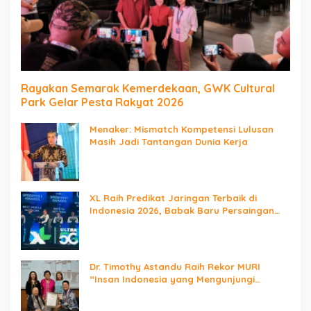
Rayakan Semarak Kemerdekaan, GWK Cultural
Park Gelar Pesta Rakyat 2026
Menaker: Mismatch Kompetensi Lulusan
Masih Jadi Tantangan Dunia Kerja
XL Raih Predikat Jaringan Terbaik di
Indonesia 2026, Babak Baru Persaingan
Jaringan Nasional!
Dr. Timothy Astandu Raih Rekor MURI
“Insan Indonesia yang Mengunjungi
Negara Berdaulat Terbanyak”