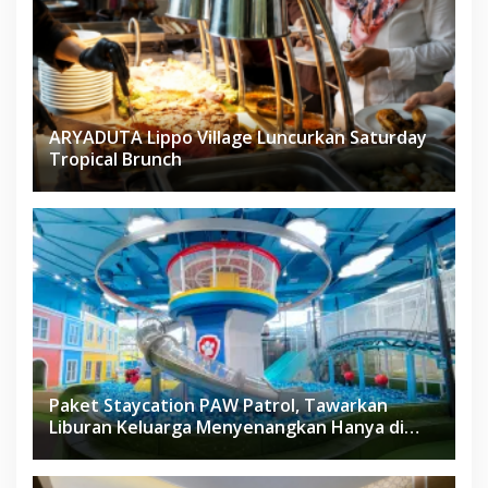
ARYADUTA Lippo Village Luncurkan Saturday
Tropical Brunch
Paket Staycation PAW Patrol, Tawarkan
Liburan Keluarga Menyenangkan Hanya di
Herloom Hotel BSD