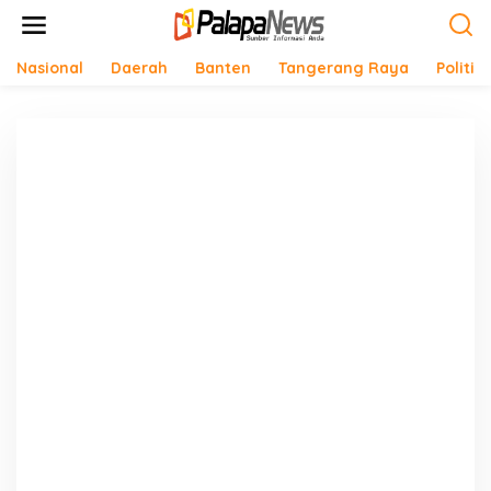
Lewati
ke
konten
Nasional
Daerah
Banten
Tangerang Raya
Politik