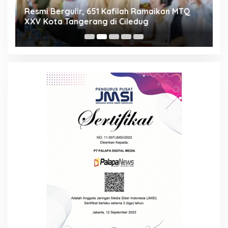
ng
Resmi Bergulir, 651 Kafilah Ramaikan MTQ
D
XXV Kota Tangerang di Ciledug
2
Mi