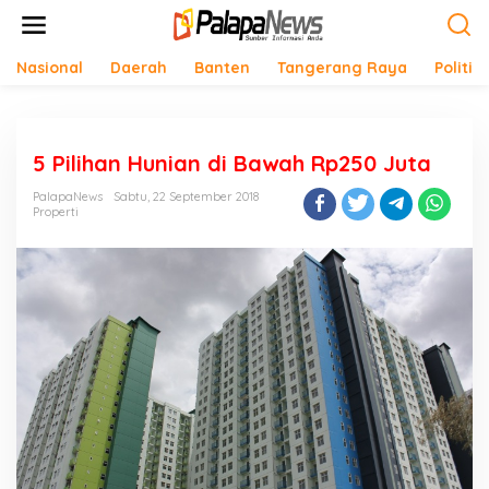
Lewati
ke
konten
Nasional
Daerah
Banten
Tangerang Raya
Politik
5 Pilihan Hunian di Bawah Rp250 Juta
PalapaNews
Sabtu, 22 September 2018
Properti