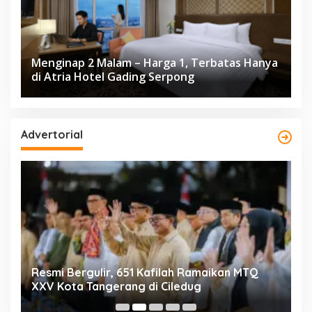
Menginap 2 Malam – Harga 1, Terbatas Hanya
di Atria Hotel Gading Serpong
Advertorial
ng
Resmi Bergulir, 651 Kafilah Ramaikan MTQ
D
XXV Kota Tangerang di Ciledug
2
Mi