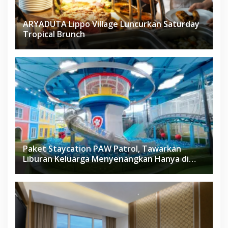
ARYADUTA Lippo Village Luncurkan Saturday
Tropical Brunch
Paket Staycation PAW Patrol, Tawarkan
Liburan Keluarga Menyenangkan Hanya di
Herloom Hotel BSD