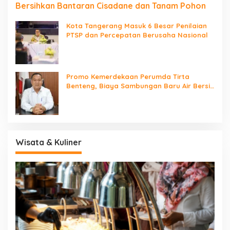
Bersihkan Bantaran Cisadane dan Tanam Pohon
Kota Tangerang Masuk 6 Besar Penilaian
PTSP dan Percepatan Berusaha Nasional
Promo Kemerdekaan Perumda Tirta
Benteng, Biaya Sambungan Baru Air Bersih
Cuma Rp237 Ribu
Wisata & Kuliner