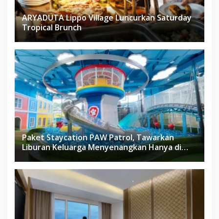
ARYADUTA Lippo Village Luncurkan Saturday
Tropical Brunch
Paket Staycation PAW Patrol, Tawarkan
Liburan Keluarga Menyenangkan Hanya di
Herloom Hotel BSD