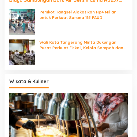
Ribu
Pemkot Tangsel Alokasikan Rp4 Miliar
untuk Perkuat Sarana 115 PAUD
Wali Kota Tangerang Minta Dukungan
Pusat Perkuat Fiskal, Kelola Sampah dan
Digitalisasi Pemerintahan
Wisata & Kuliner