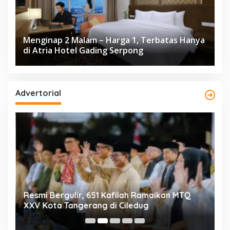
Menginap 2 Malam – Harga 1, Terbatas Hanya
di Atria Hotel Gading Serpong
Advertorial
ng
Resmi Bergulir, 651 Kafilah Ramaikan MTQ
D
XXV Kota Tangerang di Ciledug
2
Mi