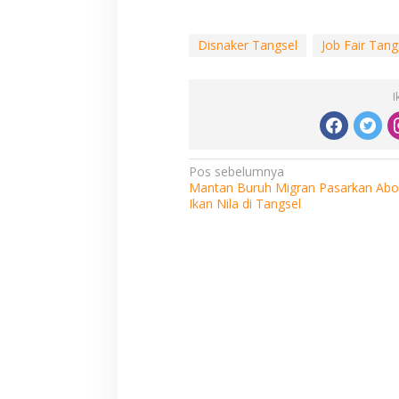
Disnaker Tangsel
Job Fair Tang
I
Navigasi
Pos sebelumnya
Mantan Buruh Migran Pasarkan Ab
pos
Ikan Nila di Tangsel