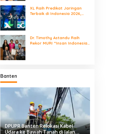
XL Raih Predikat Jaringan
Terbaik di Indonesia 2026,
Babak Baru Persaingan
Jaringan Nasional!
Dr. Timothy Astandu Raih
Rekor MURI “Insan Indonesia
yang Mengunjungi Negara
Berdaulat Terbanyak”
Banten
DPUPR Banten Relokasi Kabel
Udara ke Bawah Tanah di Jalan