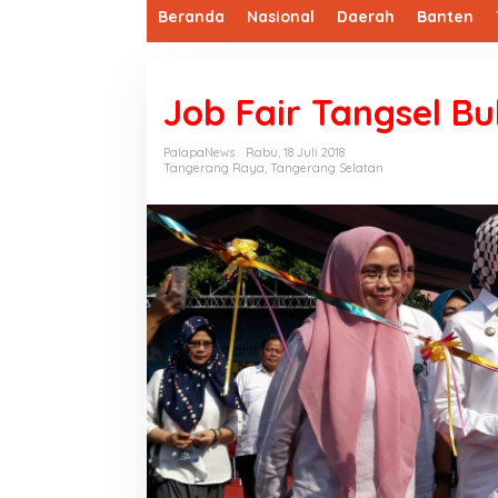
Beranda
Nasional
Daerah
Banten
Job Fair Tangsel B
PalapaNews
Rabu, 18 Juli 2018
Tangerang Raya
,
Tangerang Selatan