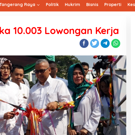
Tangerang Raya
Politik
Hukrim
Bisnis
Properti
Ke
uka 10.003 Lowongan Kerja