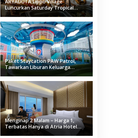
ARYADUTA Lippo Village
Luncurkan Saturday Tropical
Brunch
Paket Staycation PAW Patrol,
Tawarkan Liburan Keluarga
Menyenangkan Hanya di Herloom
Hotel BSD
Menginap 2 Malam – Harga 1,
Terbatas Hanya di Atria Hotel
Gading Serpong