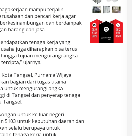
enagakerjaan mampu terjalin
erusahaan dan pencari kerja agar
i berkesinambungan dan berdampak
gan barang dan jasa.
 mendapatkan tenaga kerja yang
gusaha juga diharapkan bisa terus
 Sehingga tujuan mengurangi angka
ercipta,” ujarnya.
 Kota Tangsel, Purnama Wijaya
an bagian dari tugas utama
ya untuk mengurangi angka
gi di Tangsel dan penyerap tenaga
a Tangsel.
ongan untuk ke luar negeri
an 5103 untuk kebutuhan daerah dan
kan selalu berupaya untuk
calon tenaga kerja untuk