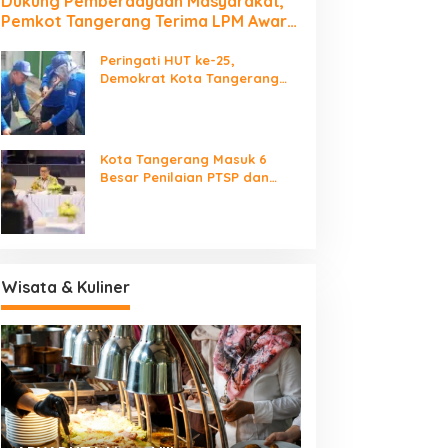
Dukung Pemberdayaan Masyarakat,
Pemkot Tangerang Terima LPM Award
2026
Peringati HUT ke-25,
Demokrat Kota Tangerang
Bersihkan Bantaran Cisadane
dan Tanam Pohon
Kota Tangerang Masuk 6
Besar Penilaian PTSP dan
Percepatan Berusaha
Nasional
Wisata & Kuliner