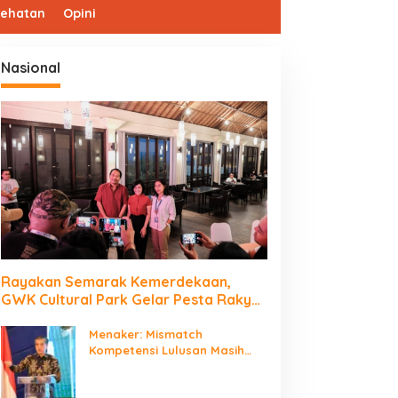
sehatan
Opini
Nasional
Rayakan Semarak Kemerdekaan,
GWK Cultural Park Gelar Pesta Rakyat
2026
Menaker: Mismatch
Kompetensi Lulusan Masih
Jadi Tantangan Dunia Kerja