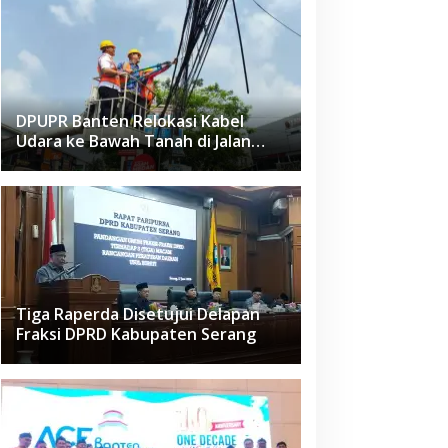
DPUPR Banten Relokasi Kabel
Udara ke Bawah Tanah di Jalan
Raden Fatah Ciledug
Tiga Raperda Disetujui Delapan
Fraksi DPRD Kabupaten Serang