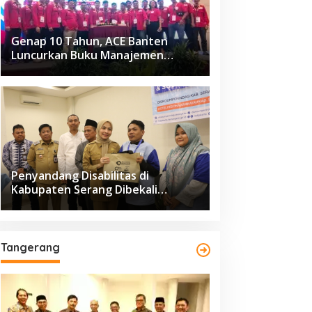
Genap 10 Tahun, ACE Banten
Luncurkan Buku Manajemen
Fasilitas
Penyandang Disabilitas di
Kabupaten Serang Dibekali
Pelatihan Pengolahan Hasil
Perikanan
Tangerang