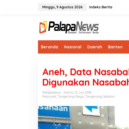
Lewati
ke
Minggu, 9 Agustus 2026
Indeks Berita
konten
Beranda
Nasional
Daerah
Banten
Aneh, Data Nasaba
Digunakan Nasabah
PalapaNews
Kamis, 12 Juli 2018
Featured
,
Tangerang Raya
,
Tangerang Selatan