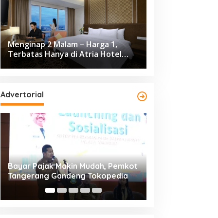
Menginap 2 Malam – Harga 1,
Terbatas Hanya di Atria Hotel
Gading Serpong
Advertorial
Resmi Bergulir, 651 Kafilah
Dikunjungi 139.68
Ramaikan MTQ XXV Kota
Cisadane 2026 C
Tangerang di Ciledug
Ekonomi Rp10,63 