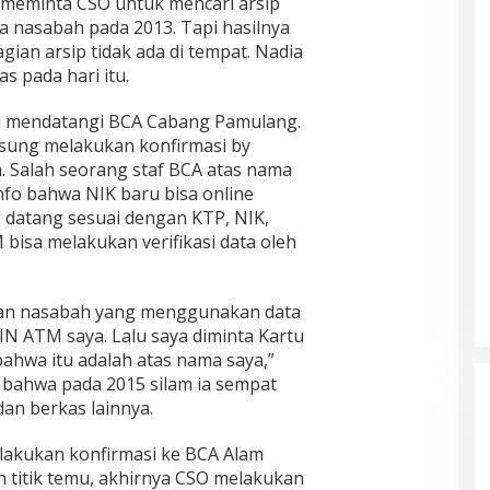
 meminta CSO untuk mencari arsip
 nasabah pada 2013. Tapi hasilnya
gian arsip tidak ada di tempat. Nadia
s pada hari itu.
li mendatangi BCA Cabang Pamulang.
ngsung melakukan konfirmasi by
 Salah seorang staf BCA atas nama
nfo bahwa NIK baru bisa online
 datang sesuai dengan KTP, NIK,
bisa melakukan verifikasi data oleh
inan nasabah yang menggunakan data
N ATM saya. Lalu saya diminta Kartu
hwa itu adalah atas nama saya,”
 bahwa pada 2015 silam ia sempat
an berkas lainnya.
elakukan konfirmasi ke BCA Alam
 titik temu, akhirnya CSO melakukan