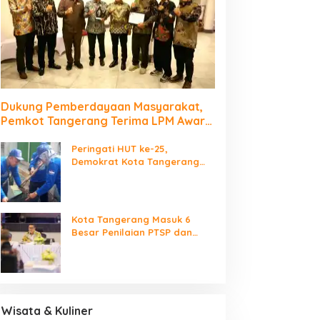
Dukung Pemberdayaan Masyarakat,
Pemkot Tangerang Terima LPM Award
2026
Peringati HUT ke-25,
Demokrat Kota Tangerang
Bersihkan Bantaran Cisadane
dan Tanam Pohon
Kota Tangerang Masuk 6
Besar Penilaian PTSP dan
Percepatan Berusaha
Nasional
Wisata & Kuliner