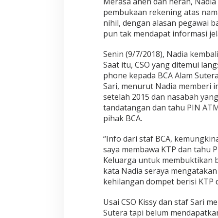
Merasa aneh dan heran, Nadia
pembukaan rekening atas nama
nihil, dengan alasan pegawai ba
pun tak mendapat informasi jela
Senin (9/7/2018), Nadia kemba
Saat itu, CSO yang ditemui la
phone kepada BCA Alam Sutera.
Sari, menurut Nadia memberi i
setelah 2015 dan nasabah yang
tandatangan dan tahu PIN ATM 
pihak BCA.
“Info dari staf BCA, kemungk
saya membawa KTP dan tahu PI
Keluarga untuk membuktikan ba
kata Nadia seraya mengatakan
kehilangan dompet berisi KTP d
Usai CSO Kissy dan staf Sari m
Sutera tapi belum mendapatkan