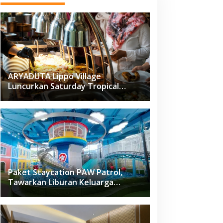
ARYADUTA Lippo Village
Luncurkan Saturday Tropical
Brunch
Paket Staycation PAW Patrol,
Tawarkan Liburan Keluarga
Menyenangkan Hanya di Herloom
Hotel BSD