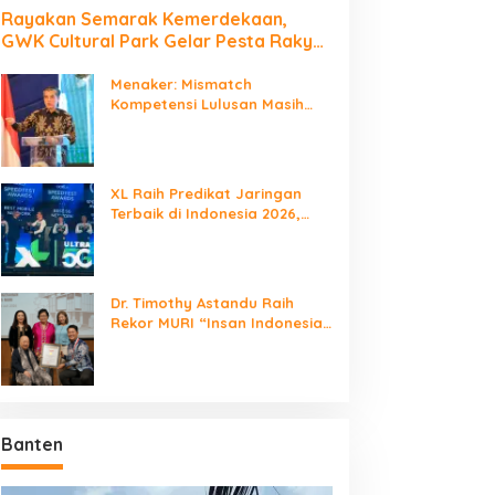
Rayakan Semarak Kemerdekaan,
GWK Cultural Park Gelar Pesta Rakyat
2026
Menaker: Mismatch
Kompetensi Lulusan Masih
Jadi Tantangan Dunia Kerja
XL Raih Predikat Jaringan
Terbaik di Indonesia 2026,
Babak Baru Persaingan
Jaringan Nasional!
Dr. Timothy Astandu Raih
Rekor MURI “Insan Indonesia
yang Mengunjungi Negara
Berdaulat Terbanyak”
Banten