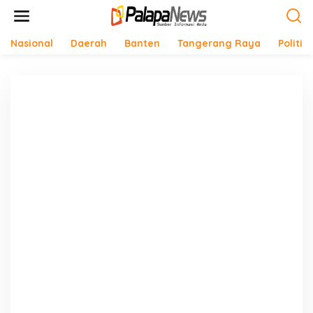
Lewati
ke
konten
Nasional
Daerah
Banten
Tangerang Raya
Politik