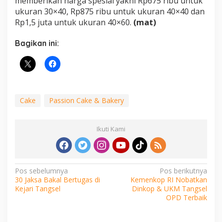
memberikan harga spesial yakni Rp675 ribu untuk
ukuran 30×40, Rp875 ribu untuk ukuran 40×40 dan
Rp1,5 juta untuk ukuran 40×60.
(mat)
Bagikan ini:
Cake
Passion Cake & Bakery
Ikuti Kami
Navigasi
Pos sebelumnya
Pos berikutnya
30 Jaksa Bakal Bertugas di
Kemenkop RI Nobatkan
pos
Kejari Tangsel
Dinkop & UKM Tangsel
OPD Terbaik