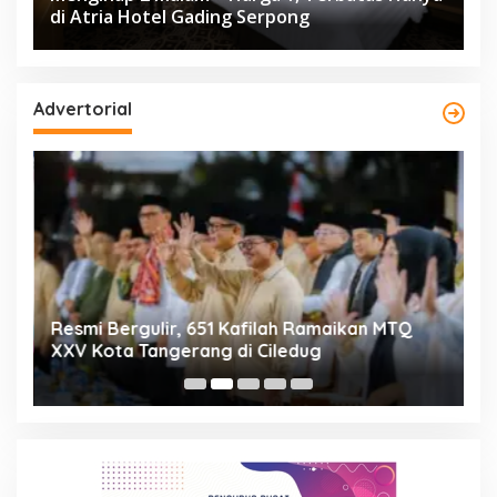
di Atria Hotel Gading Serpong
Advertorial
ng
Resmi Bergulir, 651 Kafilah Ramaikan MTQ
D
XXV Kota Tangerang di Ciledug
2
Mi