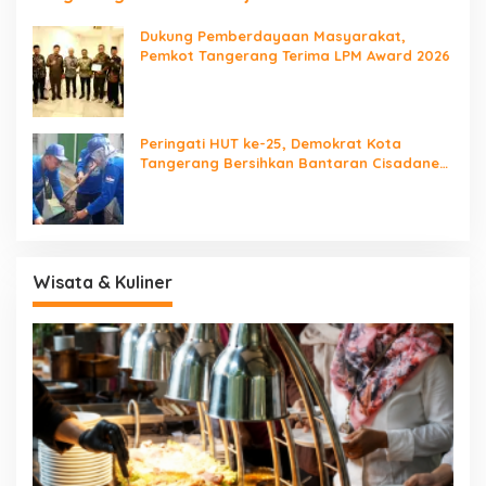
Dukung Pemberdayaan Masyarakat,
Pemkot Tangerang Terima LPM Award 2026
Peringati HUT ke-25, Demokrat Kota
Tangerang Bersihkan Bantaran Cisadane
dan Tanam Pohon
Wisata & Kuliner