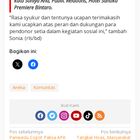
kata Soniya Ana, Public Relations, Hotel Santika
Premiere Bintaro.
“Rasa syukur dan tentunya ucapan terimakasih
kami ucapkan atas peran dan dukungan para
pendonor setia dalam kegiatan sosial ini,” tambah
Sonia. (rls/bd)
Bagikan ini:
Aneka
Komunitas
Ikuti Kami
Navigasi
Pos sebelumnya
Pos berikutnya
Panwaslu Copot Paksa APK
Tangkal Hoax, Masyarakat