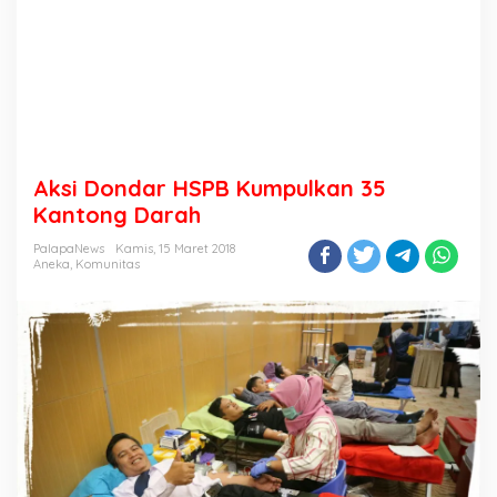
Aksi Dondar HSPB Kumpulkan 35
Kantong Darah
PalapaNews
Kamis, 15 Maret 2018
Aneka
,
Komunitas