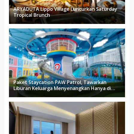
ARYADUTA Lippo Village Luncurkan Saturday
Tropical Brunch
Paket Staycation PAW Patrol, Tawarkan
Liburan Keluarga Menyenangkan Hanya di
Herloom Hotel BSD