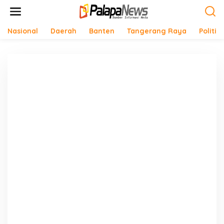
Lewati
ke
konten
Nasional
Daerah
Banten
Tangerang Raya
Politik