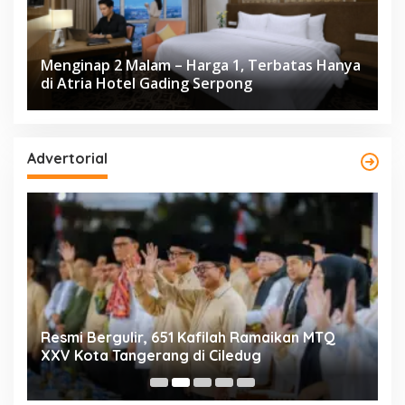
Menginap 2 Malam – Harga 1, Terbatas Hanya
di Atria Hotel Gading Serpong
Advertorial
ng
Resmi Bergulir, 651 Kafilah Ramaikan MTQ
D
XXV Kota Tangerang di Ciledug
2
Mi