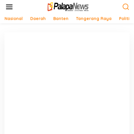
Lewati
ke
konten
Nasional
Daerah
Banten
Tangerang Raya
Politik