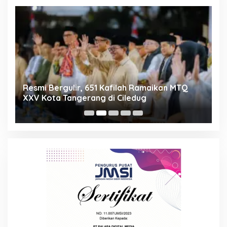
ng
Resmi Bergulir, 651 Kafilah Ramaikan MTQ
D
XXV Kota Tangerang di Ciledug
2
Mi