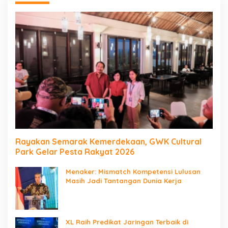
Rayakan Semarak Kemerdekaan, GWK Cultural
Park Gelar Pesta Rakyat 2026
Menaker: Mismatch Kompetensi Lulusan
Masih Jadi Tantangan Dunia Kerja
XL Raih Predikat Jaringan Terbaik di