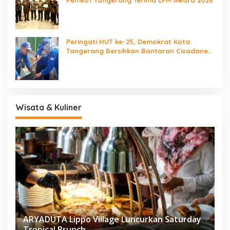
Pemkot Tangerang Terima LPM Award 2026
Peringati HUT ke-25, Demokrat Kota
Tangerang Bersihkan Bantaran Cisadane
dan Tanam Pohon
Wisata & Kuliner
ARYADUTA Lippo Village Luncurkan Saturday
Tropical Brunch