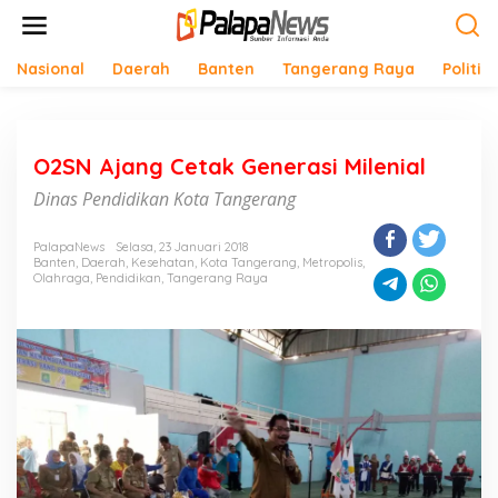
Lewati
ke
konten
Nasional
Daerah
Banten
Tangerang Raya
Politik
O2SN Ajang Cetak Generasi Milenial
Dinas Pendidikan Kota Tangerang
PalapaNews
Selasa, 23 Januari 2018
Banten
,
Daerah
,
Kesehatan
,
Kota Tangerang
,
Metropolis
,
Olahraga
,
Pendidikan
,
Tangerang Raya