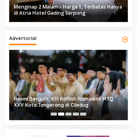
Menginap 2 Malam – Harga 1, Terbatas Hanya
di Atria Hotel Gading Serpong
Advertorial
ng
Resmi Bergulir, 651 Kafilah Ramaikan MTQ
D
XXV Kota Tangerang di Ciledug
2
Mi