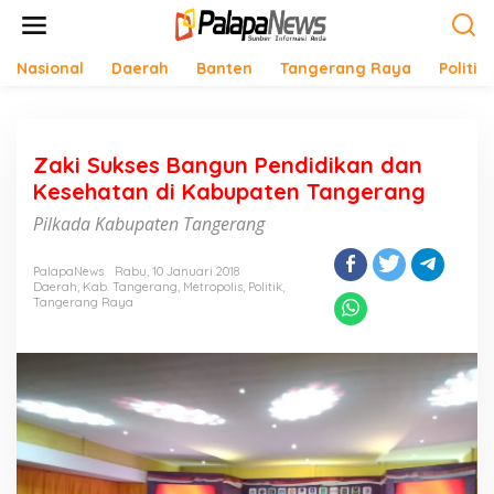
Lewati
ke
konten
Nasional
Daerah
Banten
Tangerang Raya
Politik
Zaki Sukses Bangun Pendidikan dan
Kesehatan di Kabupaten Tangerang
Pilkada Kabupaten Tangerang
PalapaNews
Rabu, 10 Januari 2018
Daerah
,
Kab. Tangerang
,
Metropolis
,
Politik
,
Tangerang Raya