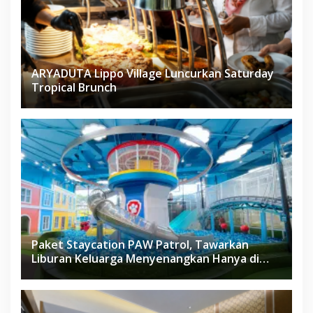
ARYADUTA Lippo Village Luncurkan Saturday
Tropical Brunch
Paket Staycation PAW Patrol, Tawarkan
Liburan Keluarga Menyenangkan Hanya di
Herloom Hotel BSD