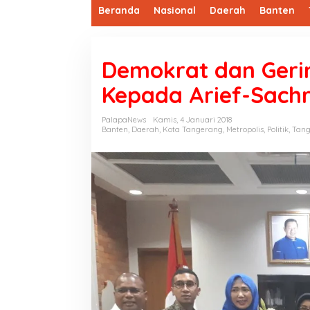
Beranda
Nasional
Daerah
Banten
Demokrat dan Geri
Kepada Arief-Sach
PalapaNews
Kamis, 4 Januari 2018
Banten
,
Daerah
,
Kota Tangerang
,
Metropolis
,
Politik
,
Tang