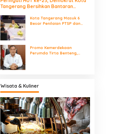
Peringati HUT ke-25, Demokrat Kota
Tangerang Bersihkan Bantaran
Cisadane dan Tanam Pohon
Kota Tangerang Masuk 6
Besar Penilaian PTSP dan
Percepatan Berusaha
Nasional
Promo Kemerdekaan
Perumda Tirta Benteng,
Biaya Sambungan Baru Air
Bersih Cuma Rp237 Ribu
Wisata & Kuliner