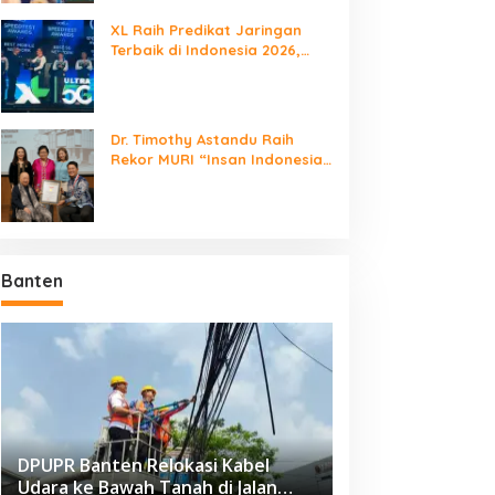
XL Raih Predikat Jaringan
Terbaik di Indonesia 2026,
Babak Baru Persaingan
Jaringan Nasional!
Dr. Timothy Astandu Raih
Rekor MURI “Insan Indonesia
yang Mengunjungi Negara
Berdaulat Terbanyak”
Banten
DPUPR Banten Relokasi Kabel
Udara ke Bawah Tanah di Jalan