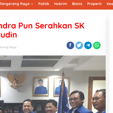
Tangerang Raya
Politik
Hukrim
Bisnis
Properti
Ke
ndra Pun Serahkan SK
rudin
erang Raya