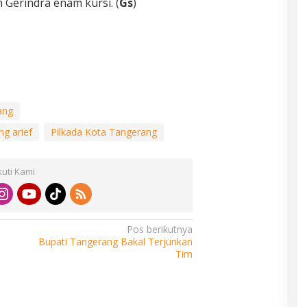
 Gerindra enam kursi. (
Gs
)
ang
ng arief
Pilkada Kota Tangerang
kuti Kami
Pos berikutnya
Bupati Tangerang Bakal Terjunkan
Tim