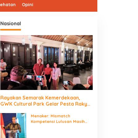
sehatan
Opini
Nasional
Rayakan Semarak Kemerdekaan,
GWK Cultural Park Gelar Pesta Rakyat
2026
Menaker: Mismatch
Kompetensi Lulusan Masih
Jadi Tantangan Dunia Kerja