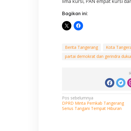
lima kursi, PAN empat kursi dan
Bagikan ini:
Berita Tangerang
Kota Tanger
partai demokrat dan gerindra duku
I
Navigasi
Pos sebelumnya
DPRD Minta Pemkab Tangerang
pos
Serius Tangani Tempat Hiburan