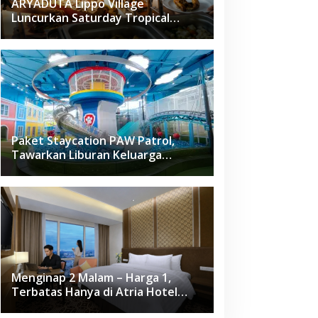
ARYADUTA Lippo Village
Luncurkan Saturday Tropical
Brunch
Paket Staycation PAW Patrol,
Tawarkan Liburan Keluarga
Menyenangkan Hanya di Herloom
Hotel BSD
Menginap 2 Malam – Harga 1,
Terbatas Hanya di Atria Hotel
Gading Serpong