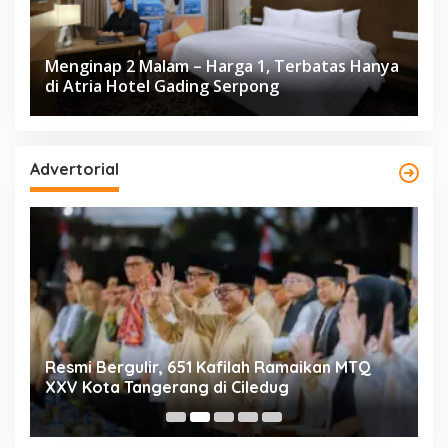
Menginap 2 Malam – Harga 1, Terbatas Hanya
di Atria Hotel Gading Serpong
Advertorial
ng
Resmi Bergulir, 651 Kafilah Ramaikan MTQ
D
XXV Kota Tangerang di Ciledug
2
Mi