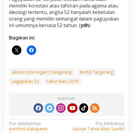
memiliki konotasi atau tafsiran pada agama atau
ideologi tertentu, angka 52 hanyalah kebetulan
orang yang memiliki semangat dalam paguyuban
ini umumnya berusia 52 tahun. (
ydh
)
Bagikan ini:
alumni sma negeri 2 tangerang
Berita Tangerang
paguyuban 52
tahun baru 2018
Ikuti Kami
Navigasi
Pos sebelumnya
Pos berikutnya
Autofest Kabupaten
Liburan Tahun Baru Sambil
pos