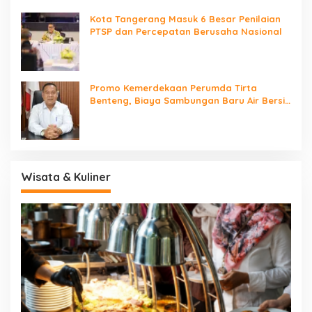
Kota Tangerang Masuk 6 Besar Penilaian
PTSP dan Percepatan Berusaha Nasional
Promo Kemerdekaan Perumda Tirta
Benteng, Biaya Sambungan Baru Air Bersih
Cuma Rp237 Ribu
Wisata & Kuliner