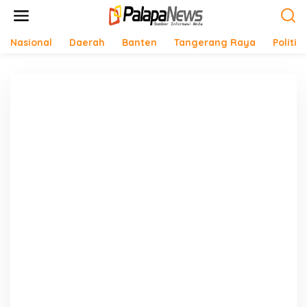
Lewati
ke
konten
Nasional
Daerah
Banten
Tangerang Raya
Politik