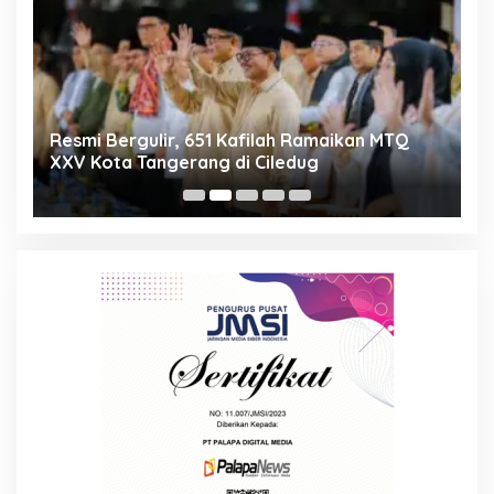
ng
Resmi Bergulir, 651 Kafilah Ramaikan MTQ
D
XXV Kota Tangerang di Ciledug
2
Mi