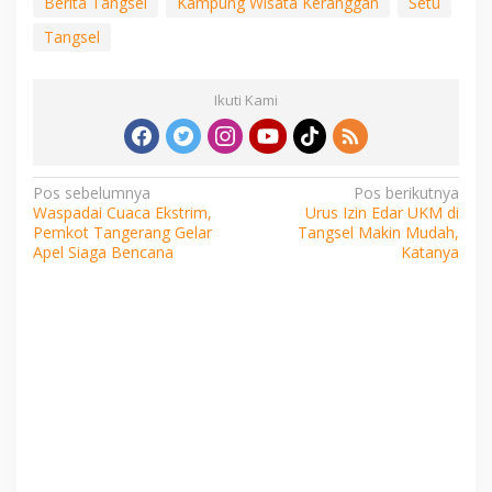
Berita Tangsel
Kampung Wisata Keranggan
Setu
Tangsel
Ikuti Kami
Navigasi
Pos sebelumnya
Pos berikutnya
Waspadai Cuaca Ekstrim,
Urus Izin Edar UKM di
pos
Pemkot Tangerang Gelar
Tangsel Makin Mudah,
Apel Siaga Bencana
Katanya