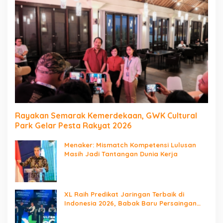
Rayakan Semarak Kemerdekaan, GWK Cultural
Park Gelar Pesta Rakyat 2026
Menaker: Mismatch Kompetensi Lulusan
Masih Jadi Tantangan Dunia Kerja
XL Raih Predikat Jaringan Terbaik di
Indonesia 2026, Babak Baru Persaingan
Jaringan Nasional!