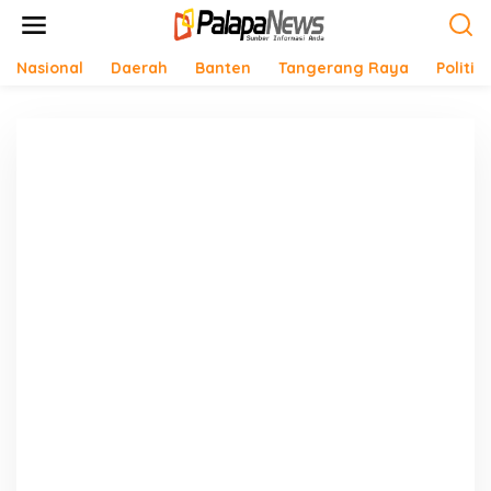
Lewati
ke
konten
Nasional
Daerah
Banten
Tangerang Raya
Politik