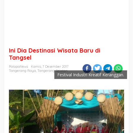
Ini Dia Destinasi Wisata Baru di
Tangsel
PalapaNews
Kamis, 7 Desember 2017
Tangerang Raya
,
Tangerang Selatan
Festival Industri Kreatif Keranggan.