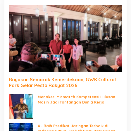
Rayakan Semarak Kemerdekaan, GWK Cultural
Park Gelar Pesta Rakyat 2026
Menaker: Mismatch Kompetensi Lulusan
Masih Jadi Tantangan Dunia Kerja
XL Raih Predikat Jaringan Terbaik di
Indonesia 2026, Babak Baru Persaingan