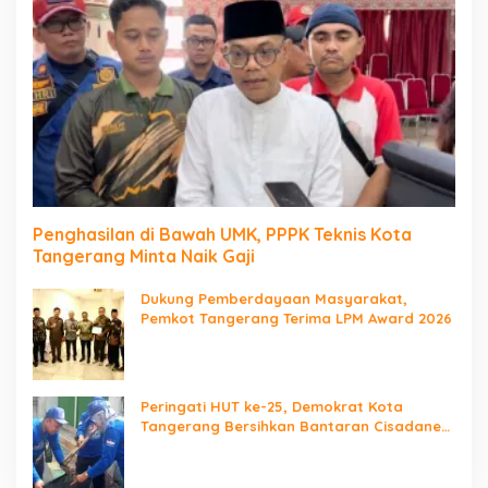
Penghasilan di Bawah UMK, PPPK Teknis Kota
Tangerang Minta Naik Gaji
Dukung Pemberdayaan Masyarakat,
Pemkot Tangerang Terima LPM Award 2026
Peringati HUT ke-25, Demokrat Kota
Tangerang Bersihkan Bantaran Cisadane
dan Tanam Pohon