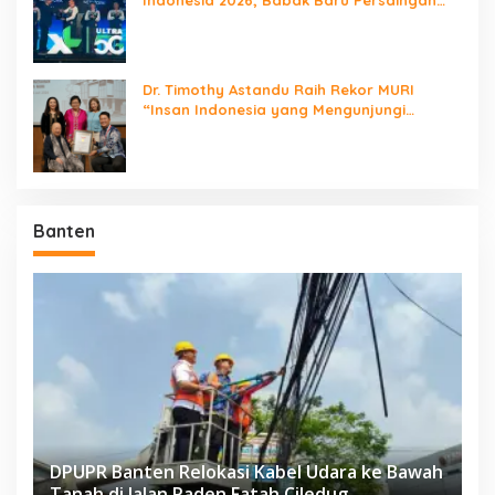
Jaringan Nasional!
Dr. Timothy Astandu Raih Rekor MURI
“Insan Indonesia yang Mengunjungi
Negara Berdaulat Terbanyak”
Banten
DPUPR Banten Relokasi Kabel Udara ke Bawah
Tanah di Jalan Raden Fatah Ciledug