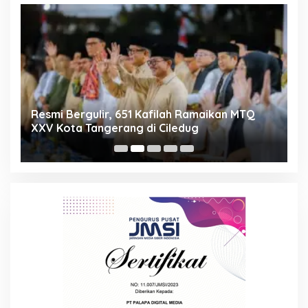
ng
Resmi Bergulir, 651 Kafilah Ramaikan MTQ
D
XXV Kota Tangerang di Ciledug
2
Mi