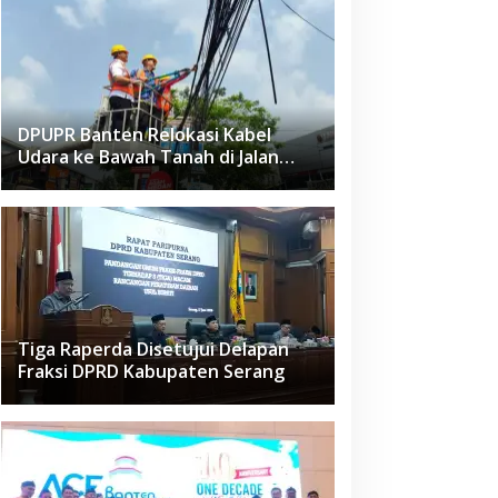
DPUPR Banten Relokasi Kabel
Udara ke Bawah Tanah di Jalan
Raden Fatah Ciledug
Tiga Raperda Disetujui Delapan
Fraksi DPRD Kabupaten Serang