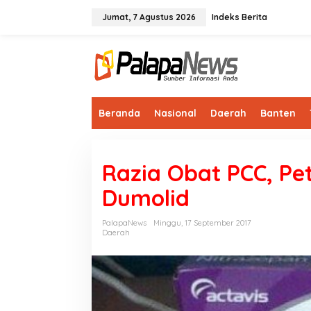
Lewati
ke
Jumat, 7 Agustus 2026
Indeks Berita
konten
Beranda
Nasional
Daerah
Banten
Razia Obat PCC, P
Dumolid
PalapaNews
Minggu, 17 September 2017
Daerah