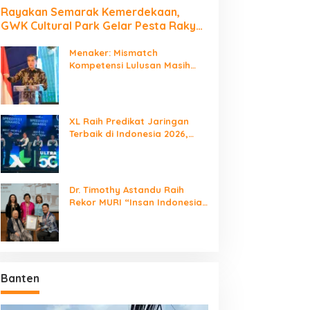
Rayakan Semarak Kemerdekaan,
GWK Cultural Park Gelar Pesta Rakyat
2026
Menaker: Mismatch
Kompetensi Lulusan Masih
Jadi Tantangan Dunia Kerja
XL Raih Predikat Jaringan
Terbaik di Indonesia 2026,
Babak Baru Persaingan
Jaringan Nasional!
Dr. Timothy Astandu Raih
Rekor MURI “Insan Indonesia
yang Mengunjungi Negara
Berdaulat Terbanyak”
Banten