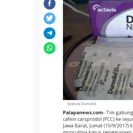
Ilustrasi Dumolid.
Palapanews.com-
Tim gabunga
cafein carsprodol (PCC) ke sej
Jawa Barat, Jumat (15/9/2017) k
munculnya kasus penggunaan P