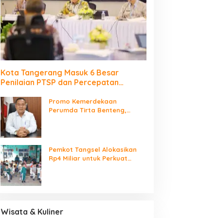
Kota Tangerang Masuk 6 Besar
Penilaian PTSP dan Percepatan
Berusaha Nasional
Promo Kemerdekaan
Perumda Tirta Benteng,
Biaya Sambungan Baru Air
Bersih Cuma Rp237 Ribu
Pemkot Tangsel Alokasikan
Rp4 Miliar untuk Perkuat
Sarana 115 PAUD
Wisata & Kuliner