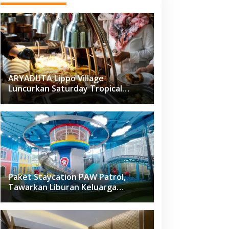
ARYADUTA Lippo Village
Luncurkan Saturday Tropical
Brunch
Paket Staycation PAW Patrol,
Tawarkan Liburan Keluarga
Menyenangkan Hanya di Herloom
Hotel BSD