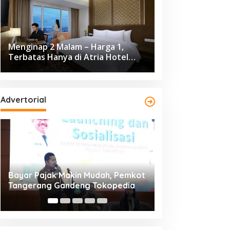
Menginap 2 Malam – Harga 1,
Terbatas Hanya di Atria Hotel
Gading Serpong
Advertorial
Resmi Bergulir, 651 Kafilah
Dikunjungi 139.68
Ramaikan MTQ XXV Kota
Cisadane 2026 C
Tangerang di Ciledug
Ekonomi Rp10,63 