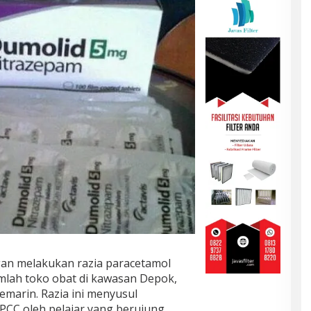
n melakukan razia paracetamol
umlah toko obat di kawasan Depok,
emarin. Razia ini menyusul
CC oleh pelajar yang berujung