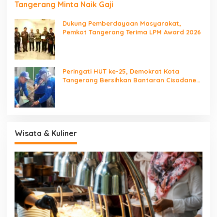
Tangerang Minta Naik Gaji
Dukung Pemberdayaan Masyarakat,
Pemkot Tangerang Terima LPM Award 2026
Peringati HUT ke-25, Demokrat Kota
Tangerang Bersihkan Bantaran Cisadane
dan Tanam Pohon
Wisata & Kuliner