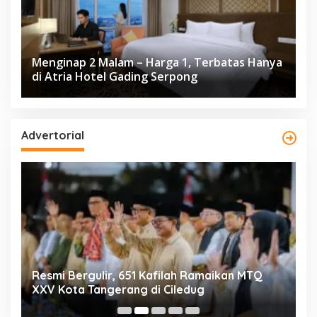
Menginap 2 Malam – Harga 1, Terbatas Hanya
di Atria Hotel Gading Serpong
Advertorial
ng
Resmi Bergulir, 651 Kafilah Ramaikan MTQ
D
XXV Kota Tangerang di Ciledug
2
Mi