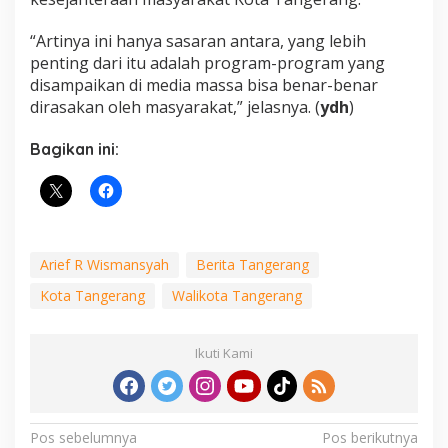
“Artinya ini hanya sasaran antara, yang lebih
penting dari itu adalah program-program yang
disampaikan di media massa bisa benar-benar
dirasakan oleh masyarakat,” jelasnya. (
ydh
)
Bagikan ini:
Arief R Wismansyah
Berita Tangerang
Kota Tangerang
Walikota Tangerang
Ikuti Kami
Navigasi
Pos sebelumnya
Pos berikutnya