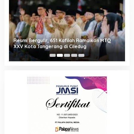
ng
Resmi Bergulir, 651 Kafilah Ramaikan MTQ
D
XXV Kota Tangerang di Ciledug
2
Mi