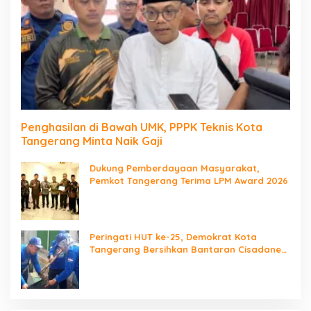
Penghasilan di Bawah UMK, PPPK Teknis Kota
Tangerang Minta Naik Gaji
Dukung Pemberdayaan Masyarakat,
Pemkot Tangerang Terima LPM Award 2026
Peringati HUT ke-25, Demokrat Kota
Tangerang Bersihkan Bantaran Cisadane
dan Tanam Pohon