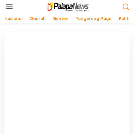
Lewati
ke
konten
Nasional
Daerah
Banten
Tangerang Raya
Politik