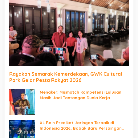
Rayakan Semarak Kemerdekaan, GWK Cultural
Park Gelar Pesta Rakyat 2026
Menaker: Mismatch Kompetensi Lulusan
Masih Jadi Tantangan Dunia Kerja
XL Raih Predikat Jaringan Terbaik di
Indonesia 2026, Babak Baru Persaingan
Jaringan Nasional!