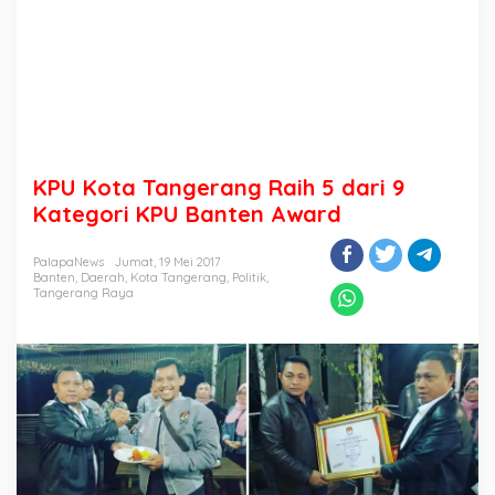
KPU Kota Tangerang Raih 5 dari 9
Kategori KPU Banten Award
PalapaNews
Jumat, 19 Mei 2017
Banten
,
Daerah
,
Kota Tangerang
,
Politik
,
Tangerang Raya