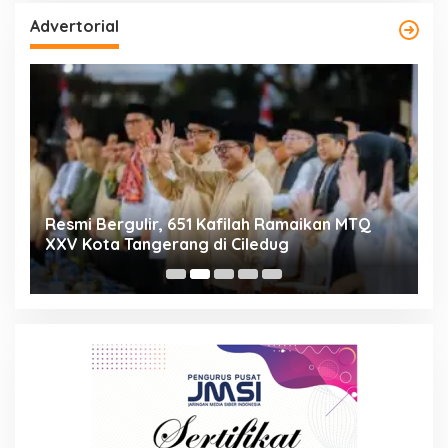
Advertorial
ng
Resmi Bergulir, 651 Kafilah Ramaikan MTQ
D
XXV Kota Tangerang di Ciledug
2
Mi