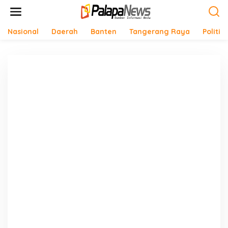
Lewati
ke
konten
Nasional
Daerah
Banten
Tangerang Raya
Politik