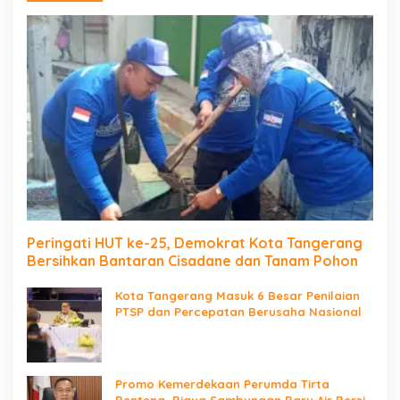
Peringati HUT ke-25, Demokrat Kota Tangerang
Bersihkan Bantaran Cisadane dan Tanam Pohon
Kota Tangerang Masuk 6 Besar Penilaian
PTSP dan Percepatan Berusaha Nasional
Promo Kemerdekaan Perumda Tirta