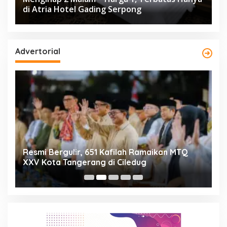
di Atria Hotel Gading Serpong
Advertorial
ng
Resmi Bergulir, 651 Kafilah Ramaikan MTQ
D
XXV Kota Tangerang di Ciledug
2
Mi