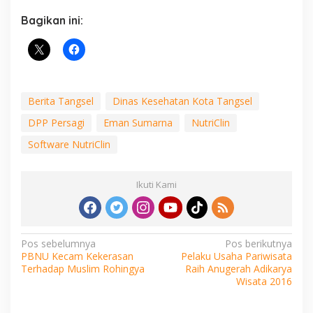
Bagikan ini:
Berita Tangsel
Dinas Kesehatan Kota Tangsel
DPP Persagi
Eman Sumarna
NutriClin
Software NutriClin
Ikuti Kami
Navigasi
Pos sebelumnya
Pos berikutnya
PBNU Kecam Kekerasan
Pelaku Usaha Pariwisata
pos
Terhadap Muslim Rohingya
Raih Anugerah Adikarya
Wisata 2016