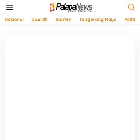
Lewati
ke
konten
Nasional
Daerah
Banten
Tangerang Raya
Politik