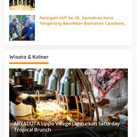
Peringati HUT ke-25, Demokrat Kota
Tangerang Bersihkan Bantaran Cisadane
dan Tanam Pohon
Wisata & Kuliner
ARYADUTA Lippo Village Luncurkan Saturday
Tropical Brunch