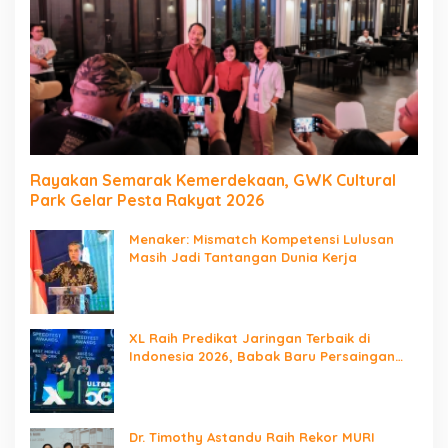
Rayakan Semarak Kemerdekaan, GWK Cultural
Park Gelar Pesta Rakyat 2026
Menaker: Mismatch Kompetensi Lulusan
Masih Jadi Tantangan Dunia Kerja
XL Raih Predikat Jaringan Terbaik di
Indonesia 2026, Babak Baru Persaingan
Jaringan Nasional!
Dr. Timothy Astandu Raih Rekor MURI