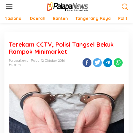
Lewati
ke
konten
Nasional
Daerah
Banten
Tangerang Raya
Politik
Terekam CCTV, Polisi Tangsel Bekuk
Rampok Minimarket
PalapaNews
Rabu, 12 Oktober 2016
Hukrim