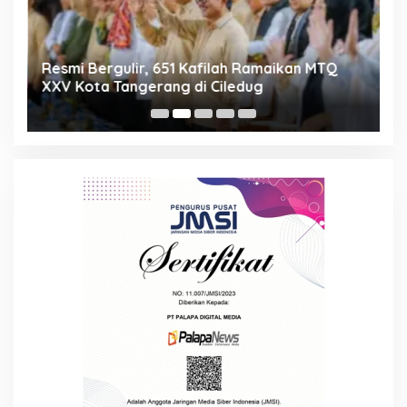
ng
Resmi Bergulir, 651 Kafilah Ramaikan MTQ
D
XXV Kota Tangerang di Ciledug
2
Mi