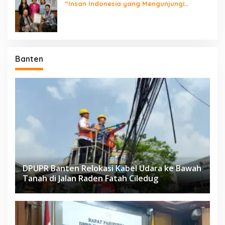
“Insan Indonesia yang Mengunjungi
Negara Berdaulat Terbanyak”
Banten
DPUPR Banten Relokasi Kabel Udara ke Bawah
Tanah di Jalan Raden Fatah Ciledug