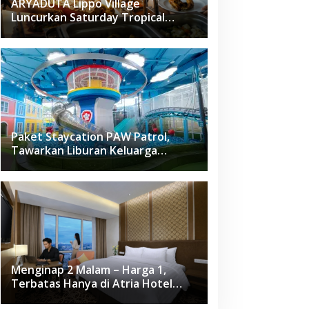
ARYADUTA Lippo Village
Luncurkan Saturday Tropical
Brunch
Paket Staycation PAW Patrol,
Tawarkan Liburan Keluarga
Menyenangkan Hanya di Herloom
Hotel BSD
Menginap 2 Malam – Harga 1,
Terbatas Hanya di Atria Hotel
Gading Serpong