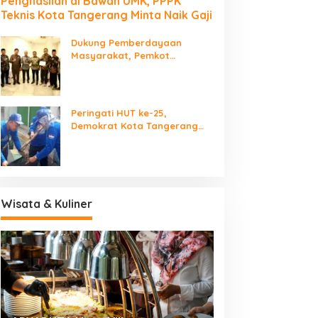
Penghasilan di Bawah UMK, PPPK
Teknis Kota Tangerang Minta Naik Gaji
Dukung Pemberdayaan
Masyarakat, Pemkot
Tangerang Terima LPM Award
2026
Peringati HUT ke-25,
Demokrat Kota Tangerang
Bersihkan Bantaran Cisadane
dan Tanam Pohon
Wisata & Kuliner