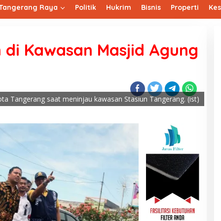
Tangerang Raya
Politik
Hukrim
Bisnis
Properti
Ke
n di Kawasan Masjid Agung
ota Tangerang saat meninjau kawasan Stasiun Tangerang. (ist)