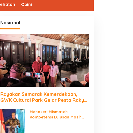
sehatan
Opini
Nasional
Rayakan Semarak Kemerdekaan,
GWK Cultural Park Gelar Pesta Rakyat
2026
Menaker: Mismatch
Kompetensi Lulusan Masih
Jadi Tantangan Dunia Kerja