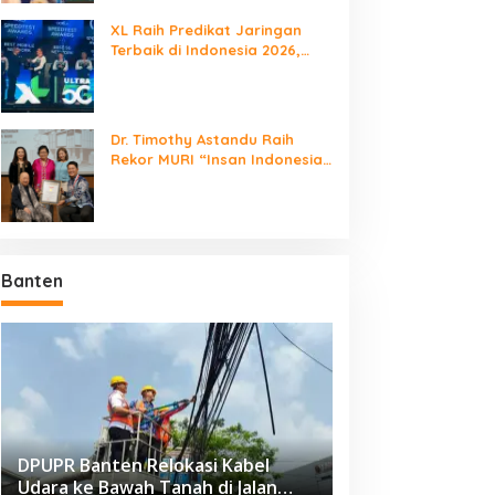
XL Raih Predikat Jaringan
Terbaik di Indonesia 2026,
Babak Baru Persaingan
Jaringan Nasional!
Dr. Timothy Astandu Raih
Rekor MURI “Insan Indonesia
yang Mengunjungi Negara
Berdaulat Terbanyak”
Banten
DPUPR Banten Relokasi Kabel
Udara ke Bawah Tanah di Jalan