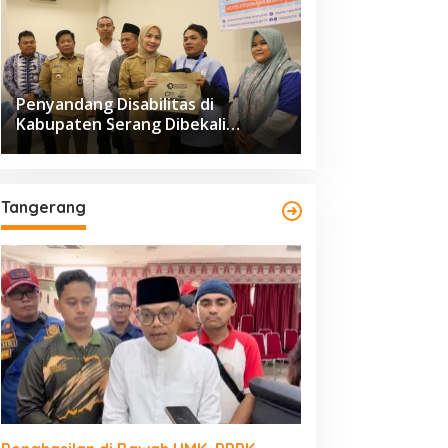
Penyandang Disabilitas di
Kabupaten Serang Dibekali
Pelatihan Pengolahan Hasil
Perikanan
Tangerang