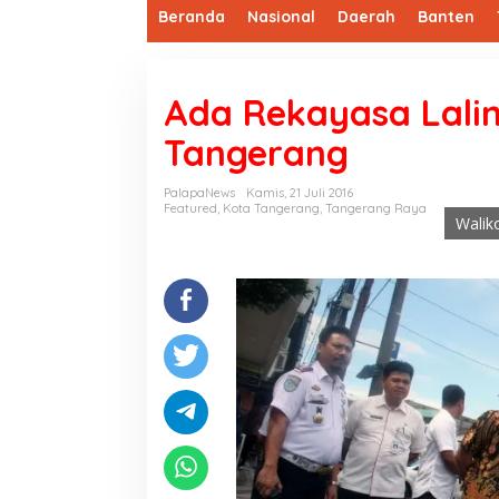
Beranda
Nasional
Daerah
Banten
Ada Rekayasa Lali
Tangerang
PalapaNews
Kamis, 21 Juli 2016
Featured
,
Kota Tangerang
,
Tangerang Raya
Walik