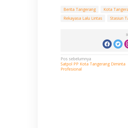
Berita Tangerang
Kota Tanger
Rekayasa Lalu Lintas
Stasiun 
I
Navigasi
Pos sebelumnya
Satpol PP Kota Tangerang Diminta
pos
Profesional