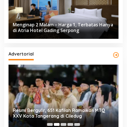
Menginap 2 Malam – Harga 1, Terbatas Hanya
di Atria Hotel Gading Serpong
Advertorial
ng
Resmi Bergulir, 651 Kafilah Ramaikan MTQ
D
XXV Kota Tangerang di Ciledug
2
Mi