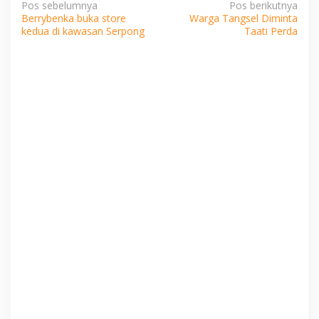
Navigasi
Pos sebelumnya
Pos berikutnya
Berrybenka buka store
Warga Tangsel Diminta
pos
kedua di kawasan Serpong
Taati Perda