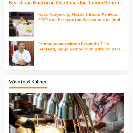
Bersihkan Bantaran Cisadane dan Tanam Pohon
Kota Tangerang Masuk 6 Besar Penilaian
PTSP dan Percepatan Berusaha Nasional
Promo Kemerdekaan Perumda Tirta
Benteng, Biaya Sambungan Baru Air Bersih
Cuma Rp237 Ribu
Wisata & Kuliner