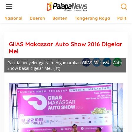
Lewati
ke
konten
Nasional
Daerah
Banten
Tangerang Raya
Politik
GIIAS Makassar Auto Show 2016 Digelar
Mei
PalapaNews
Jumat, 29 April 2016
Panitia penyelenggara mengumumkan GIIAS Makassar Auto
Otomotif
Show bakal digelar Mei. (ist)